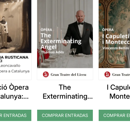
ió Òpera
The
I Capule
talunya:
Exterminating
Monte
alleria
Angel
icana i
R ENTRADAS
COMPRAR ENTRADAS
COMPRAR E
liacci