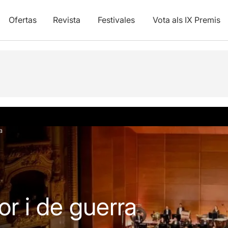
Ofertas
Revista
Festivales
Vota als IX Premis
ica
Info práctica
a
r i de guerra