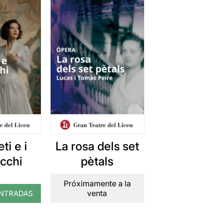
ti e i
La rosa dels set
cchi
pètals
Próximamente a la
venta
NTRADAS