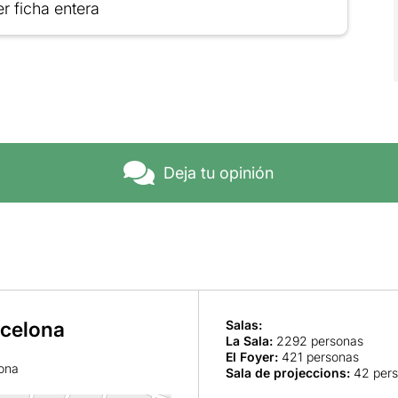
r ficha entera
Deja tu opinión
rcelona
Salas:
La Sala
:
2292 personas
El Foyer
:
421 personas
lona
Sala de projeccions
:
42 per