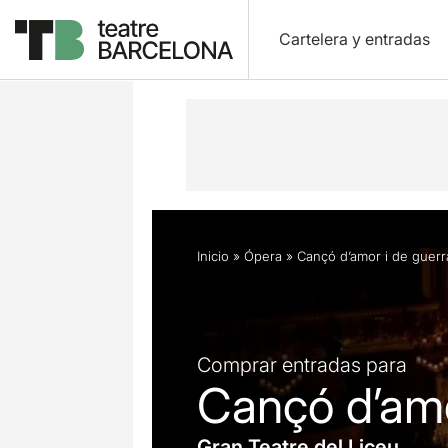
Cartelera y entradas
Descripción
Horarios
Ficha artíst
Inicio
»
Ópera
»
Cançó d’amor i de guerr
Comprar entradas para
Cançó d’amo
Gran Teatre del Liceu