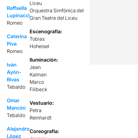
Liceu
Raffaella
Orquestra Simfònica del
Lupinacci
Gran Teatre del Liceu
Romeo
Escenografía:
Caterina
Tobias
Piva
Hoheisel
Romeo
Iluminación:
Iván
Jean
Ayón-
Kalman
Rivas
Marco
Tebaldo
Filibeck
Omar
Vestuario:
Mancini
Petra
Tebaldo
Reinhardt
Alejandro
Coreografía:
López