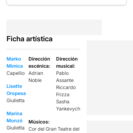
Ficha artística
Marko
Dirección
Dirección
Mimica
escénica:
musical:
Capellio
Adrian
Pablo
Noble
Assante
Lisette
Riccardo
Oropesa
Frizza
Giulietta
Sasha
Yankevych
Marina
Monzó
Músicos:
Giulietta
Cor del Gran Teatre del