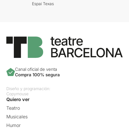
Espai Texas
Canal oficial de venta
Compra 100% segura
Diseño y programación:
Copymouse
Quiero ver
Teatro
Musicales
Humor