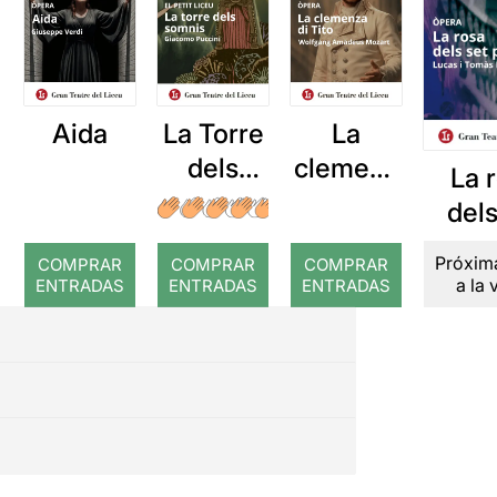
Aida
La Torre
La
dels
clemenz
La 
Somnis
a di Tito
dels
pèt
Próxim
COMPRAR
COMPRAR
COMPRAR
a la 
ENTRADAS
ENTRADAS
ENTRADAS