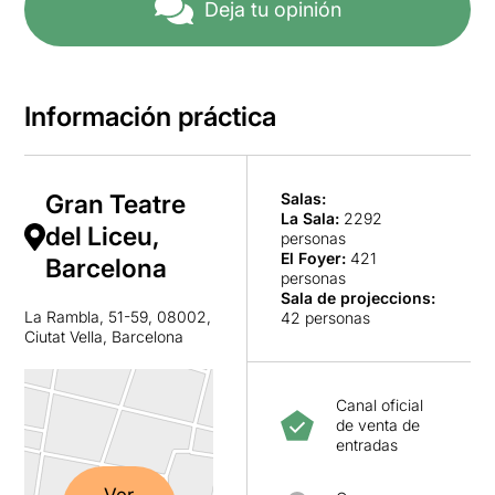
Deja tu opinión
Información práctica
Gran Teatre
Salas:
La Sala
:
2292
del Liceu,
personas
El Foyer
:
421
Barcelona
personas
Sala de projeccions
:
La Rambla, 51-59, 08002,
42 personas
Ciutat Vella, Barcelona
Canal oficial
de venta de
entradas
Ver