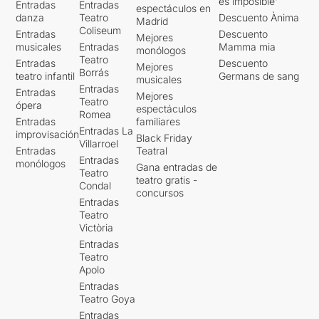
es imposible'
Entradas
Entradas
espectáculos en
danza
Teatro
Descuento Ànima
Madrid
Coliseum
Entradas
Descuento
Mejores
musicales
Entradas
Mamma mia
monólogos
Teatro
Entradas
Descuento
Mejores
Borrás
teatro infantil
Germans de sang
musicales
Entradas
Entradas
Mejores
Teatro
ópera
espectáculos
Romea
Entradas
familiares
Entradas La
improvisación
Black Friday
Villarroel
Entradas
Teatral
Entradas
monólogos
Gana entradas de
Teatro
teatro gratis -
Condal
concursos
Entradas
Teatro
Victòria
Entradas
Teatro
Apolo
Entradas
Teatro Goya
Entradas