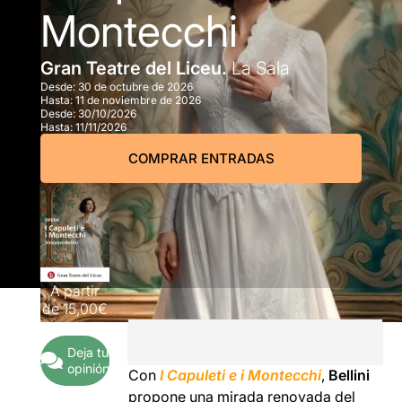
Montecchi
Gran Teatre del Liceu.
La Sala
Desde:
30 de octubre de 2026
Hasta:
11 de noviembre de 2026
Desde:
30/10/2026
Hasta:
11/11/2026
COMPRAR ENTRADAS
A partir
de
15,00€
Deja tu
opinión
Con
I Capuleti e i Montecchi
,
Bellini
propone una mirada renovada del