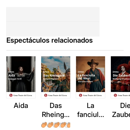
Espectáculos relacionados
Aida
Das
La
Di
Rheingol
fanciulla
Zaube
d
del West
öte 