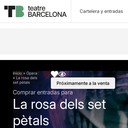
Cartelera y entradas
Descripción
Horarios
Ficha artística
Info prá
Inicio
»
Ópera
»
La rosa dels
set pètals
Próximamente a la venta
Comprar entradas para
La rosa dels set
pètals