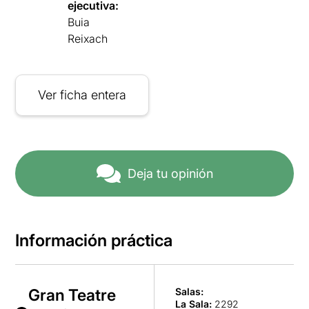
ejecutiva:
Buia
Reixach
Ver ficha entera
Deja tu opinión
Información práctica
Gran Teatre
Salas:
La Sala
:
2292