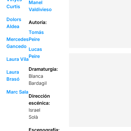
Manel
Curtis
Valdivieso
Dolors
Autoría:
Aldea
Tomás
Mercedes
Peire
Gancedo
Lucas
Peire
Laura Vila
Dramaturgia:
Laura
Blanca
Brasó
Bardagil
Marc Sala
Dirección
escénica:
Israel
Solà
Escenografía: