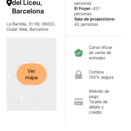
del Liceu,
personas
El Foyer
:
421
Barcelona
personas
Sala de projeccions
:
La Rambla, 51-59, 08002,
42 personas
Ciutat Vella, Barcelona
Canal oficial
de venta de
entradas
Ver
Compra
mapa
100% segura
Método de
pago:
Tarjeta de
débito y
crédito