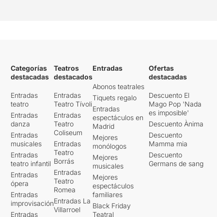
Categorías
Teatros
Entradas
Ofertas
destacadas
destacados
destacadas
Abonos teatrales
Entradas
Entradas
Descuento El
Tiquets regalo
teatro
Teatro Tívoli
Mago Pop 'Nada
Entradas
es imposible'
Entradas
Entradas
espectáculos en
danza
Teatro
Descuento Ànima
Madrid
Coliseum
Entradas
Descuento
Mejores
musicales
Entradas
Mamma mia
monólogos
Teatro
Entradas
Descuento
Mejores
Borrás
teatro infantil
Germans de sang
musicales
Entradas
Entradas
Mejores
Teatro
ópera
espectáculos
Romea
Entradas
familiares
Entradas La
improvisación
Black Friday
Villarroel
Entradas
Teatral