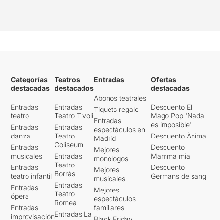
Categorías
Teatros
Entradas
Ofertas
destacadas
destacados
destacadas
Abonos teatrales
Entradas
Entradas
Descuento El
Tiquets regalo
teatro
Teatro Tívoli
Mago Pop 'Nada
Entradas
es imposible'
Entradas
Entradas
espectáculos en
danza
Teatro
Descuento Ànima
Madrid
Coliseum
Entradas
Descuento
Mejores
musicales
Entradas
Mamma mia
monólogos
Teatro
Entradas
Descuento
Mejores
Borrás
teatro infantil
Germans de sang
musicales
Entradas
Entradas
Mejores
Teatro
ópera
espectáculos
Romea
Entradas
familiares
Entradas La
improvisación
Black Friday