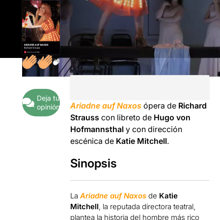
Deja tu
Ariadne auf Naxo
s
ópera de
Richard
opinión
Strauss
con libreto de
Hugo von
Hofmannsthal
y con dirección
escénica de
Katie Mitchell
.
Sinopsis
La
Ariadne auf Naxos
de
Katie
Mitchell
, la reputada directora teatral,
plantea la historia del hombre más rico