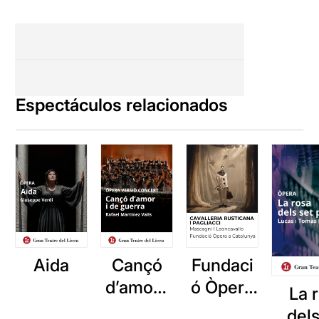
Espectáculos relacionados
Aida
Cançó
Fundaci
d’amor i
ó Òpera
La 
de
a
dels