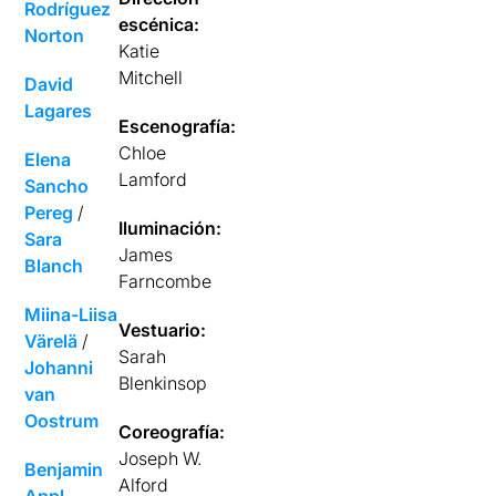
Rodríguez
escénica:
Norton
Katie
Mitchell
David
Lagares
Escenografía:
Chloe
Elena
Lamford
Sancho
Pereg
/
Iluminación:
Sara
James
Blanch
Farncombe
Miina-Liisa
Vestuario:
Värelä
/
Sarah
Johanni
Blenkinsop
van
Oostrum
Coreografía:
Joseph W.
Benjamin
Alford
Appl