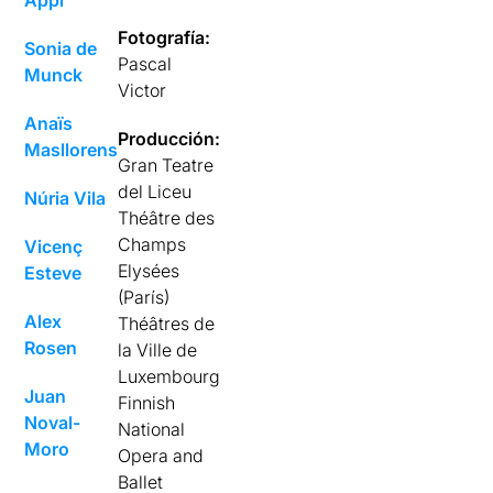
Fotografía:
Sonia de
Pascal
Munck
Victor
Anaïs
Producción:
Masllorens
Gran Teatre
del Liceu
Núria Vila
Théâtre des
Champs
Vicenç
Elysées
Esteve
(París)
Alex
Théâtres de
Rosen
la Ville de
Luxembourg
Juan
Finnish
Noval-
National
Moro
Opera and
Ballet