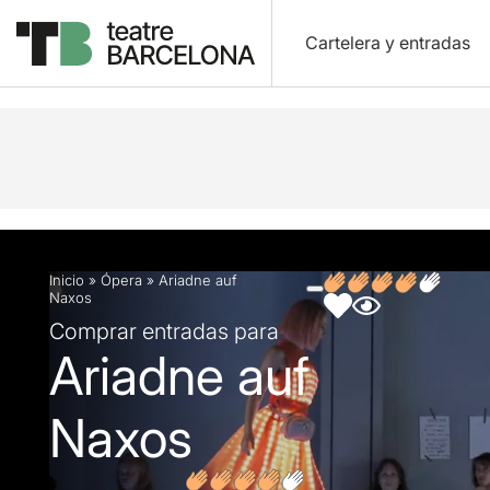
Cartelera y entradas
Descripción
Ficha artística
Fotos y vídeos
Inicio
»
Ópera
»
Ariadne auf
Naxos
Comprar entradas para
Ariadne auf
Naxos