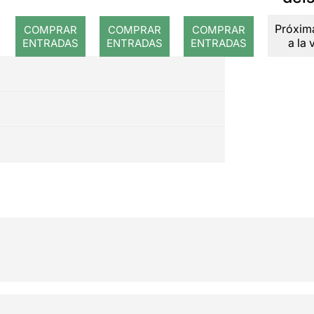
guerra
Cataluny
pèt
Próxim
COMPRAR
COMPRAR
COMPRAR
a:
a la 
ENTRADAS
ENTRADAS
ENTRADAS
Cavalleri
a
rustican
a i
Pagliacci