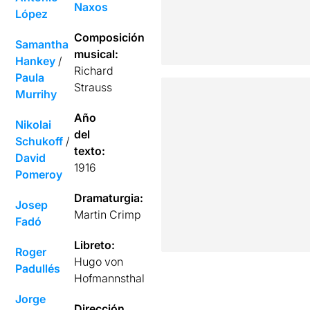
Naxos
López
Composición
Samantha
musical:
Hankey
/
Richard
Paula
Strauss
Murrihy
Año
Nikolai
del
Schukoff
/
texto:
David
1916
Pomeroy
Dramaturgia:
Josep
Martin Crimp
Fadó
Libreto:
Roger
Hugo von
Padullés
Hofmannsthal
Jorge
Dirección