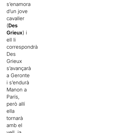
s’enamora
d’un jove
cavaller
(
Des
Grieux
) i
ell li
correspondrà.
Des
Grieux
s’avançarà
a Geronte
i s’endurà
Manon a
París,
però allí
ella
tornarà
amb el
vell, ja