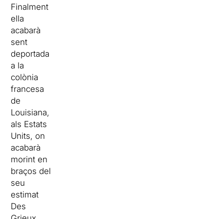
Finalment
ella
acabarà
sent
deportada
a la
colònia
francesa
de
Louisiana,
als Estats
Units, on
acabarà
morint en
braços del
seu
estimat
Des
Grieux,