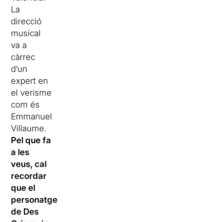
La
direcció
musical
va a
càrrec
d’un
expert en
el verisme
com és
Emmanuel
Villaume.
Pel que fa
a les
veus, cal
recordar
que el
personatge
de Des