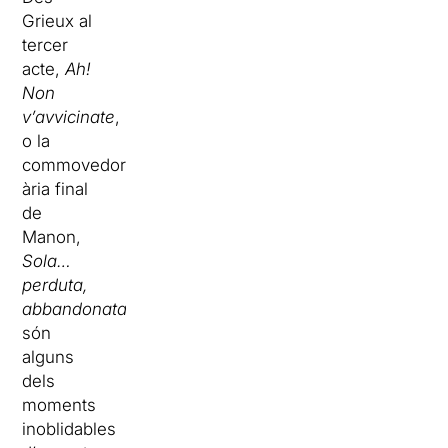
Grieux al
tercer
acte,
Ah!
Non
v’avvicinate
,
o la
commovedora
ària final
de
Manon,
Sola…
perduta,
abbandonata
,
són
alguns
dels
moments
inoblidables