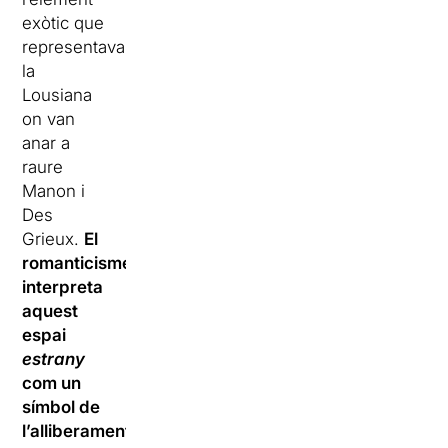
exòtic que
representava
la
Lousiana
on van
anar a
raure
Manon i
Des
Grieux.
El
romanticisme
interpreta
aquest
espai
estrany
com un
símbol de
l’alliberament