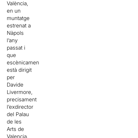
València,
en un
muntatge
estrenat a
Nàpols
l’any
passat i
que
escènicament
està dirigit
per
Davide
Livermore,
precisament
l’exdirector
del Palau
de les
Arts de
Valencia.