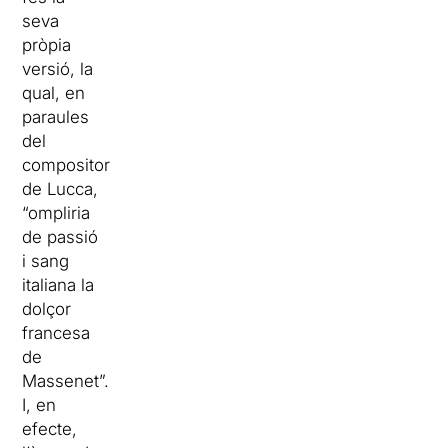
seva
pròpia
versió, la
qual, en
paraules
del
compositor
de Lucca,
“ompliria
de passió
i sang
italiana la
dolçor
francesa
de
Massenet”.
I, en
efecte,