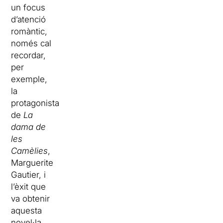
un focus
d’atenció
romàntic,
només cal
recordar,
per
exemple,
la
protagonista
de
La
dama de
les
Camèlies
,
Marguerite
Gautier, i
l’èxit que
va obtenir
aquesta
novel·la