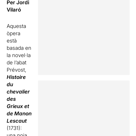
Per Jordi
Vilaró
Aquesta
òpera
està
basada en
la novel·la
de l’abat
Prévost,
Histoire
du
chevalier
des
Grieux et
de Manon
Lescaut
(1731):
una noia