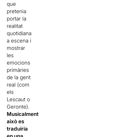
que
pretenia
portar la
realitat
quotidiana
a escena i
mostrar
les
emocions
primàries
de la gent
real (com
els
Lescaut o
Geronte).
Musicalment
això es
traduiria
en una