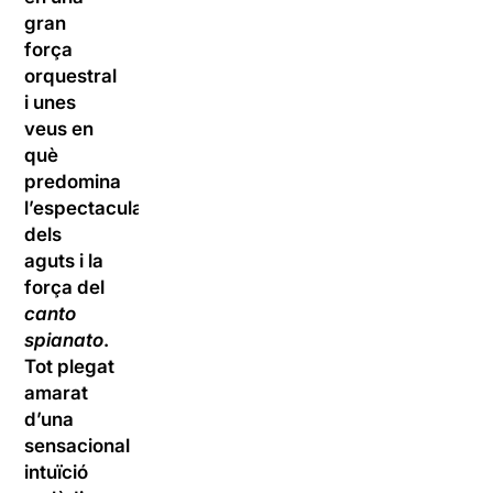
gran
força
orquestral
i unes
veus en
què
predomina
l’espectacularitat
dels
aguts i la
força del
canto
spianato
.
Tot plegat
amarat
d’una
sensacional
intuïció