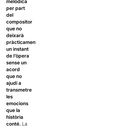
melòdica
per part
del
compositor
que no
deixarà
pràcticament
un instant
de l’òpera
sense un
acord
que no
ajudi a
transmetre
les
emocions
que la
història
conté.
La