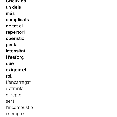
Grieux és
un dels
més
complicats
de tot el
repertori
operístic
per la
intensitat
i l’esforç
que
exigeix el
rol.
L’encarregat
d’afrontar
el repte
serà
l’incombustible
i sempre