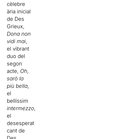
cèlebre
ària inicial
de Des
Grieux,
Dona non
vidi mai
,
el vibrant
duo del
segon
acte,
Oh,
sarò la
più bella
,
el
bellíssim
intermezzo
,
el
desesperat
cant de
Des