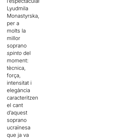
l’espectacular
Lyudmila
Monastyrska,
per a
molts la
millor
soprano
spinto
del
moment:
tècnica,
força,
intensitat i
elegància
caracteritzen
el cant
d’aquest
soprano
ucraïnesa
que ja va