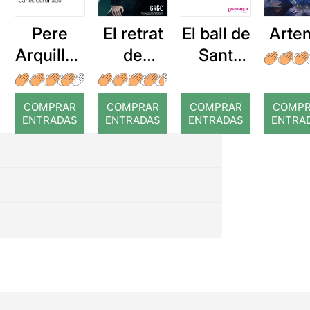
Pere
El retrat
El ball de
Arte
Arquillué
de
Sant
: Coral
Dorian
Vito:
romput
Gray
Punta
COMPRAR
COMPRAR
COMPRAR
COMP
ENTRADAS
ENTRADAS
ENTRADAS
ENTRA