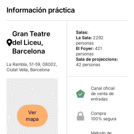
Información práctica
Gran Teatre
Salas:
La Sala
:
2292
del Liceu,
personas
El Foyer
:
421
Barcelona
personas
Sala de projeccions
:
La Rambla, 51-59, 08002,
42 personas
Ciutat Vella, Barcelona
Canal oficial
de venta de
entradas
Ver
Compra
mapa
100% segura
Método de