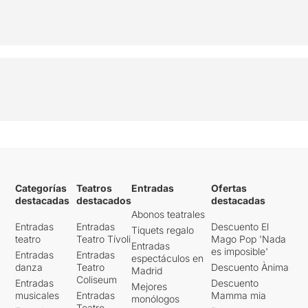
Categorías
Teatros
Entradas
Ofertas
destacadas
destacados
destacadas
Abonos teatrales
Entradas
Entradas
Descuento El
Tiquets regalo
teatro
Teatro Tívoli
Mago Pop 'Nada
Entradas
es imposible'
Entradas
Entradas
espectáculos en
danza
Teatro
Descuento Ànima
Madrid
Coliseum
Entradas
Descuento
Mejores
musicales
Entradas
Mamma mia
monólogos
Teatro