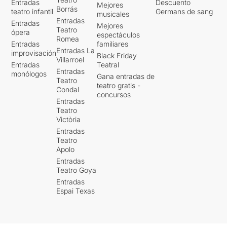
Entradas
Descuento
Mejores
Borrás
teatro infantil
Germans de sang
musicales
Entradas
Entradas
Mejores
Teatro
ópera
espectáculos
Romea
Entradas
familiares
Entradas La
improvisación
Black Friday
Villarroel
Entradas
Teatral
Entradas
monólogos
Gana entradas de
Teatro
teatro gratis -
Condal
concursos
Entradas
Teatro
Victòria
Entradas
Teatro
Apolo
Entradas
Teatro Goya
Entradas
Espai Texas