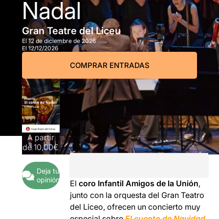
Nadal
Gran Teatre del Liceu
El 12 de diciembre de 2026
El 12/12/2026
COMPRAR ENTRADAS
A partir
de
10,00€
Deja tu
opinión
El
coro Infantil Amigos de la Unión
,
junto con la orquesta del Gran Teatro
del Liceo, ofrecen un concierto muy
especial sobre
El cuento de Navidad