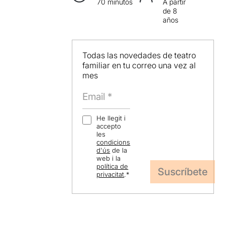
70 minutos
A partir
de 8
años
Todas las novedades de teatro
familiar en tu correo una vez al
mes
He llegit i
accepto
les
condicions
d'ús
de la
web i la
política de
privacitat
.
*