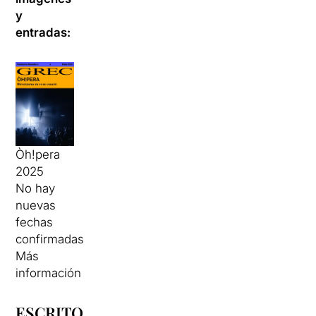
y
entradas:
Òh!pera
2025
No hay
nuevas
fechas
confirmadas
Más
información
ESCRITO