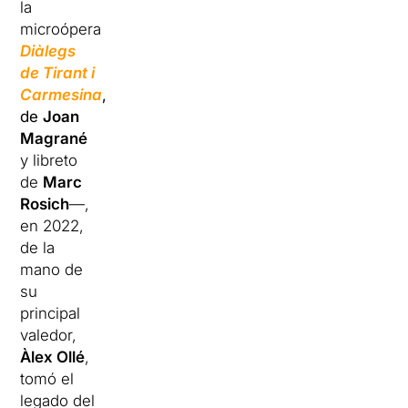
la
microópera
Diàlegs
de Tirant i
Carmesina
,
de
Joan
Magrané
y libreto
de
Marc
Rosich
—,
en 2022,
de la
mano de
su
principal
valedor,
Àlex Ollé
,
tomó el
legado del