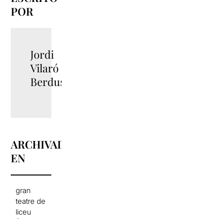
POR
Jordi
Vilaró
Berdusan
ARCHIVADO
EN
gran
teatre de
liceu