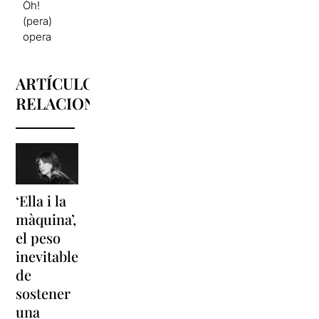
Òh!
(pera)
opera
ARTÍCULOS
RELACIONADOS
‘Ella i la
'Sonrisas
Unas
màquina’,
y
vacaciones
el peso
lágrimas'
en
inevitable
vuelve a
'Cancun'
de
Barcelona
para
sostener
replantear
La música
una
toda una
volverá a