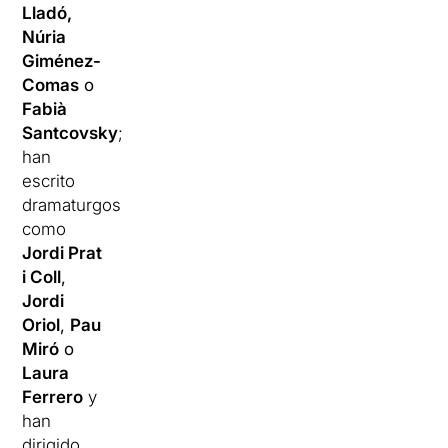
Lladó,
Núria
Giménez-
Comas
o
Fabià
Santcovsky
;
han
escrito
dramaturgos
como
Jordi Prat
i Coll
,
Jordi
Oriol
,
Pau
Miró
o
Laura
Ferrero
y
han
dirigido