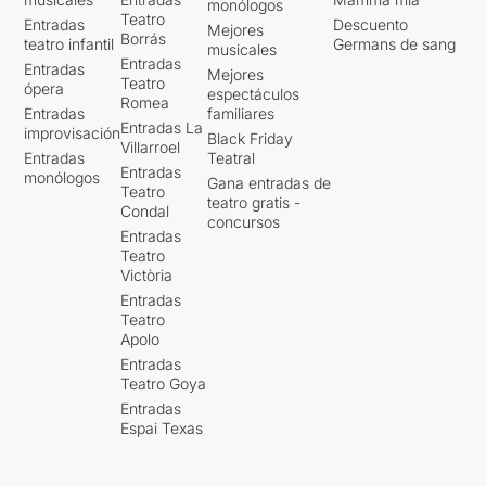
monólogos
Teatro
Entradas
Descuento
Mejores
Borrás
teatro infantil
Germans de sang
musicales
Entradas
Entradas
Mejores
Teatro
ópera
espectáculos
Romea
Entradas
familiares
Entradas La
improvisación
Black Friday
Villarroel
Entradas
Teatral
Entradas
monólogos
Gana entradas de
Teatro
teatro gratis -
Condal
concursos
Entradas
Teatro
Victòria
Entradas
Teatro
Apolo
Entradas
Teatro Goya
Entradas
Espai Texas