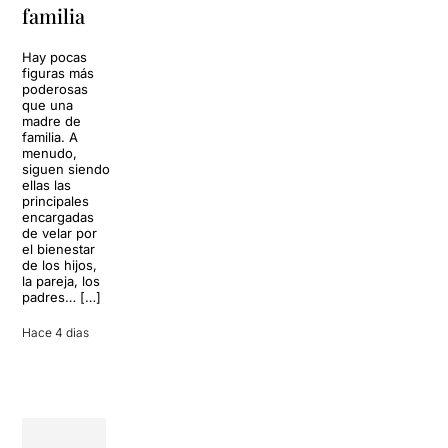
familia
llenar la casa
vida
de los Von
Trapp.
Hay pocas
Sonrisas y
Sol, playa,
figuras más
lágrimas, uno
cócteles y un
poderosas
de los
resort
que una
grandes
paradisíaco. El
madre de
clásicos de la
escenario
familia. A
historia del
parece
menudo,
teatro musical,
perfecto para
siguen siendo
llegará al
desconectar de
ellas las
Teatre Apolo
la rutina, pero
principales
del […]
una
encargadas
conversación
de velar por
inoportuna
27 julio 2026
el bienestar
puede
de los hijos,
convertir unas
la pareja, los
vacaciones
padres… […]
entre amigos
en una revisión
Hace 4 dias
completa […]
28 julio 2026