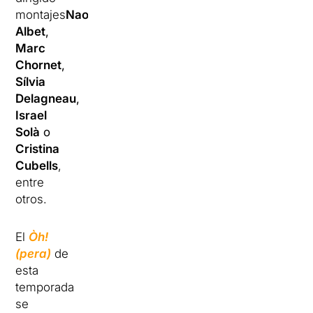
montajes
Nao
Albet
,
Marc
Chornet
,
Sílvia
Delagneau
,
Israel
Solà
o
Cristina
Cubells
,
entre
otros.
El
Òh!
(pera)
de
esta
temporada
se