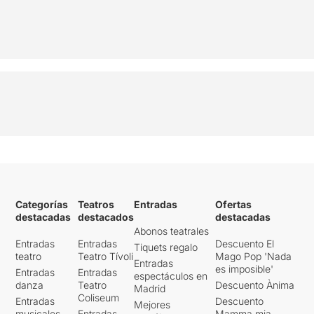
Categorías
Teatros
Entradas
Ofertas
destacadas
destacados
destacadas
Abonos teatrales
Entradas
Entradas
Descuento El
Tiquets regalo
teatro
Teatro Tívoli
Mago Pop 'Nada
Entradas
es imposible'
Entradas
Entradas
espectáculos en
danza
Teatro
Descuento Ànima
Madrid
Coliseum
Entradas
Descuento
Mejores
musicales
Entradas
Mamma mia