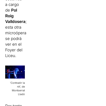
a cargo
de
Pol
Roig
Valldosera
;
esta otra
microópera
se podrá
ver en el
Foyer del
Liceu.
‘Contradir la
nit’, de
Montserrat
Lladó