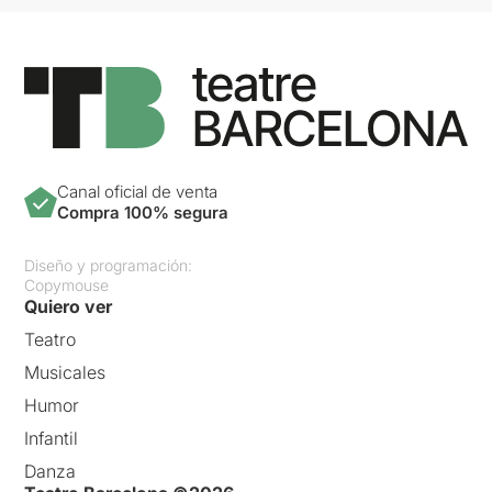
Canal oficial de venta
Compra 100% segura
Diseño y programación:
Copymouse
Quiero ver
Teatro
Musicales
Humor
Infantil
Danza