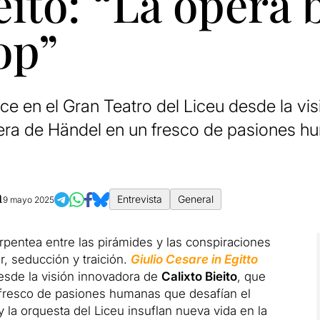
eito: “La ópera 
op”
nace en el Gran Teatro del Liceu desde la vi
pera de Händel en un fresco de pasiones h
m
Entrevista
General
9 mayo 2025
erpentea entre las pirámides y las conspiraciones
r, seducción y traición.
Giulio Cesare in Egitto
sde la visión innovadora de
Calixto Bieito
, que
 fresco de pasiones humanas que desafían el
y la orquesta del Liceu insuflan nueva vida en la