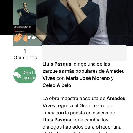
1
Opiniones
Lluís Pasqua
l dirige una de las
zarzuelas más populares de
Amadeu
Deja tu
opinión
Vives
con
Maria José Moreno
y
Celso Albelo
La obra maestra absoluta de
Amadeu
Vives
regresa al Gran Teatre del
Liceu con la puesta en escena de
Lluís Pasqual
, que cambia los
diálogos hablados para ofrecer una