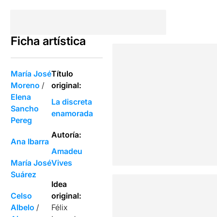
Ficha artística
María José
Título
Moreno
/
original:
Elena
La discreta
Sancho
enamorada
Pereg
Autoría:
Ana Ibarra
Amadeu
María José
Vives
Suárez
Idea
Celso
original:
Albelo
/
Félix