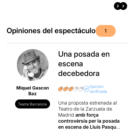
Opiniones del espectáculo
1
Una posada en
escena
decebedora
Opinión
Miquel Gascon
verificada
Baz
Una proposta estrenada al
Teatre Barcelona
Teatro de la Zarzuela de
Madrid
amb força
controvèrsia per la posada
en escena de Lluís Pasqual,
que ha decidit canviar els