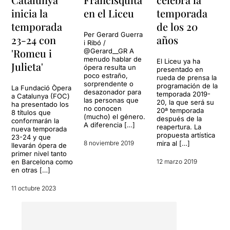
Teatre Apolo de Madrid el 17
inicia la
en el Liceu
temporada
d'octubre de 1923 i al Teatre
Tívoli de Barcelona el
temporada
de los 20
desembre del mateix any. Al
Per Gerard Guerra
23-24 con
años
i Ribó /
Liceu es va estrenar el
'Romeu i
@Gerard__GR A
febrer del 1933.
menudo hablar de
El Liceu ya ha
Julieta'
ópera resulta un
presentado en
Abans de continuar,
volem
poco estraño,
rueda de prensa la
sorprendente o
deixar clar que nosaltres
programación de la
La Fundació Òpera
desazonador para
temporada 2019-
som defensors de l'enorme
a Catalunya (FOC)
las personas que
20, la que será su
ha presentado los
tasca que Lluís Pasqual ha
no conocen
20ª temporada
8 títulos que
realitzat al capdavant del
(mucho) el género.
después de la
conformarán la
A diferencia […]
Teatre Lliure
durant tots
reapertura. La
nueva temporada
propuesta artística
aquests anys, d'ençà que va
23-24 y que
8 noviembre 2019
mira al […]
llevarán ópera de
participar de la fundació
primer nivel tanto
d'aquest teatre. També
en Barcelona como
12 marzo 2019
estem personalment molt
en otras […]
agraïts de la tasca
educativa cap als
11 octubre 2023
espectadors, d'ençà que
durant dues temporades
vàrem tenir la sort de
participar en l'escola