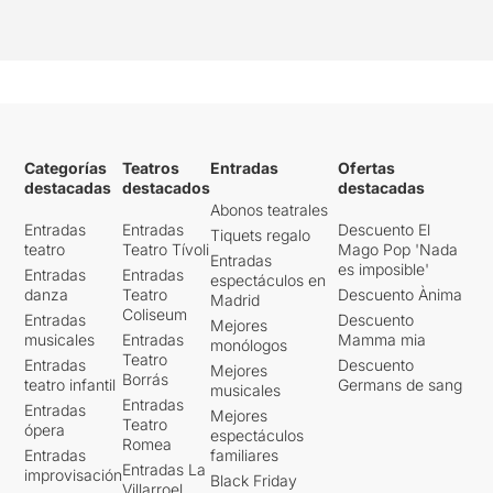
Miguel Sola
(Don Matías),
Alejadro del Cerro
(Cardona) i
Isaac Galán
(Lorenzo Pérez).
Tot plegat ha millorat força
en el segon i tercer acte
,
amb una escenografia mes
Categorías
Teatros
Entradas
Ofertas
destacadas
destacados
destacadas
"viva" d'
Alejandro Andújar
i
Abonos teatrales
amb més acció
Entradas
Entradas
Descuento El
interpretativa que no ens ha
Tiquets regalo
teatro
Teatro Tívoli
Mago Pop 'Nada
arribat a emocionar en
Entradas
es imposible'
Entradas
Entradas
gairebé en cap moment.
espectáculos en
danza
Teatro
Descuento Ànima
Madrid
Coliseum
Entradas
Descuento
L'orquestra, ampliada amb
Mejores
musicales
Entradas
Mamma mia
membres de l’orquestra
monólogos
Teatro
Laud’Ars, ha estat ben
Entradas
Descuento
Mejores
Borrás
teatro infantil
Germans de sang
dirigida per
Óliver Díaz
i
musicales
Entradas
sense cap dubte
el moment
Entradas
Mejores
Teatro
ópera
més entranyable i
espectáculos
Romea
espectacular
, musicalment
Entradas
familiares
Entradas La
parlant, ha estat amb
improvisación
Black Friday
Villarroel