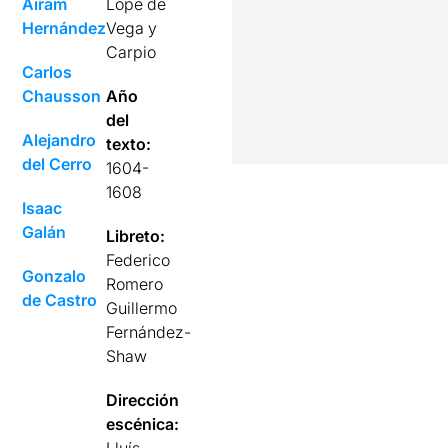
Airam
Lope de
Hernández
Vega y
Carpio
Carlos
Chausson
Año
del
Alejandro
texto:
del Cerro
1604-
1608
Isaac
Galán
Libreto:
Federico
Gonzalo
Romero
de Castro
Guillermo
Fernández-
Shaw
Dirección
escénica:
Lluís