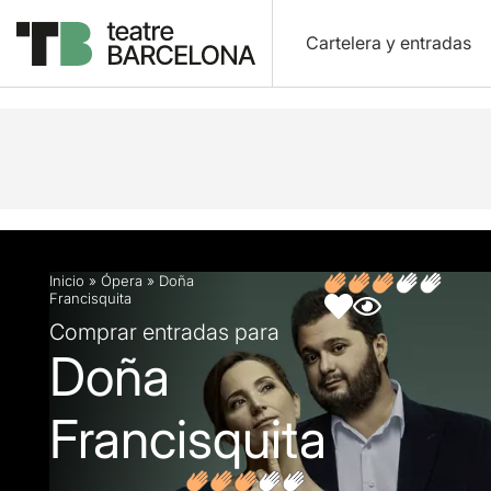
Cartelera y entradas
Descripción
Ficha artística
Fotos y vídeos
O
Inicio
»
Ópera
»
Doña
Francisquita
Comprar entradas para
Doña
Francisquita