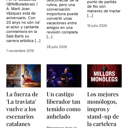
desconectar de la
punto de partida
(@NilBoladeras) /
rutina, pero una
de No són
A. Martí Joan
conversación
maneres de tractar
Vázquez está de
inoportuna puede
[…]
aniversario. Con
convertir unas
20 anys no són na’
vacaciones entre
16 julio 2026
el actor y cantante
amigos en una
conmemora en la
revisión completa
Sala Barts su
[…]
carrera artística […]
28 julio 2026
1 noviembre 2019
La fuerza de
Un castigo
Los mejores
'La traviata'
liberador tan
monólogos,
vuelve a los
temido como
impros y
escenarios
anhelado
stand-up de
catalanes
la cartelera
Pónganse bajo la