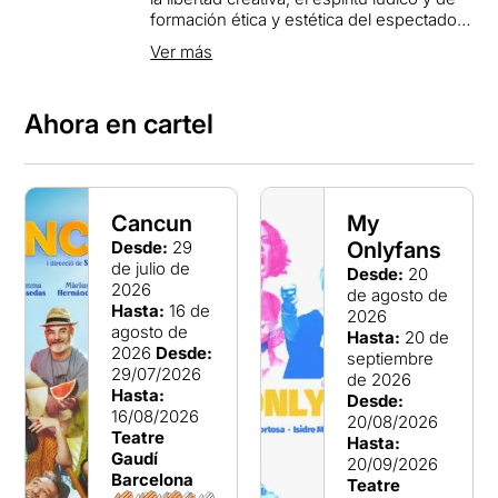
formación ética y estética del espectador.
En nuestro espacio fomentamos la
Ver más
interacción entre las personas, que aporta
crecimiento cultural en diferentes
aspectos: reflexión, ambición de
Ahora en cartel
superación personal, socialización,
debate, confrontación y experiencia
creativa.
Cancun
My
Desde:
29
Onlyfans
de julio de
Desde:
20
2026
de agosto de
Hasta:
16 de
2026
agosto de
Hasta:
20 de
2026
Desde:
septiembre
29/07/2026
de 2026
Hasta:
Desde:
16/08/2026
20/08/2026
Teatre
Hasta:
Gaudí
20/09/2026
Barcelona
Teatre