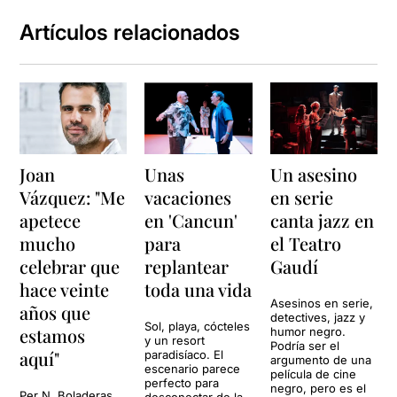
Artículos relacionados
Joan
Unas
Un asesino
Vázquez: "Me
vacaciones
en serie
apetece
en 'Cancun'
canta jazz en
mucho
para
el Teatro
celebrar que
replantear
Gaudí
hace veinte
toda una vida
Asesinos en serie,
años que
detectives, jazz y
Sol, playa, cócteles
estamos
humor negro.
y un resort
Podría ser el
aquí"
paradisíaco. El
argumento de una
escenario parece
película de cine
perfecto para
negro, pero es el
Per N. Boladeras