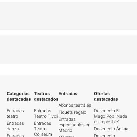
Categorías
Teatros
Entradas
Ofertas
destacadas
destacados
destacadas
Abonos teatrales
Entradas
Entradas
Descuento El
Tiquets regalo
teatro
Teatro Tívoli
Mago Pop 'Nada
Entradas
es imposible'
Entradas
Entradas
espectáculos en
danza
Teatro
Descuento Ànima
Madrid
Coliseum
Entradas
Descuento