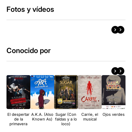
Fotos y vídeos
Conocido por
El despertar
A.K.A. (Also
Sugar (Con
Carrie, el
Ojos verdes
Le
de la
Known As)
faldas y a lo
musical
d
primavera
loco)