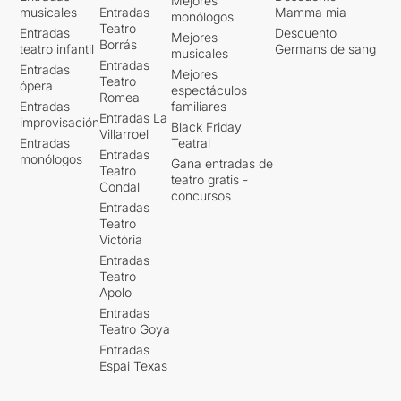
Mejores
musicales
Entradas
Mamma mia
monólogos
Teatro
Entradas
Descuento
Mejores
Borrás
teatro infantil
Germans de sang
musicales
Entradas
Entradas
Mejores
Teatro
ópera
espectáculos
Romea
Entradas
familiares
Entradas La
improvisación
Black Friday
Villarroel
Entradas
Teatral
Entradas
monólogos
Gana entradas de
Teatro
teatro gratis -
Condal
concursos
Entradas
Teatro
Victòria
Entradas
Teatro
Apolo
Entradas
Teatro Goya
Entradas
Espai Texas