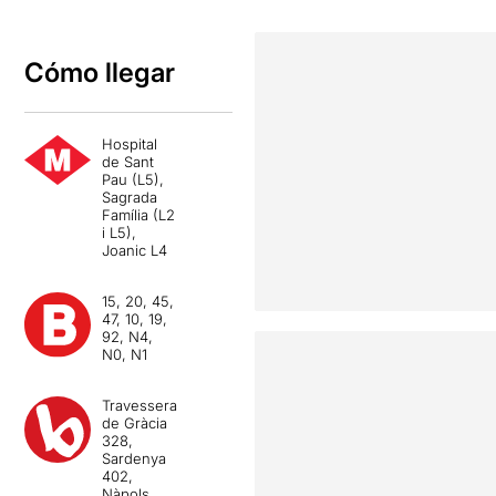
Cómo llegar
Hospital
de Sant
Pau (L5),
Sagrada
Família (L2
i L5),
Joanic L4
15, 20, 45,
47, 10, 19,
92, N4,
N0, N1
Travessera
de Gràcia
328,
Sardenya
402,
Nàpols