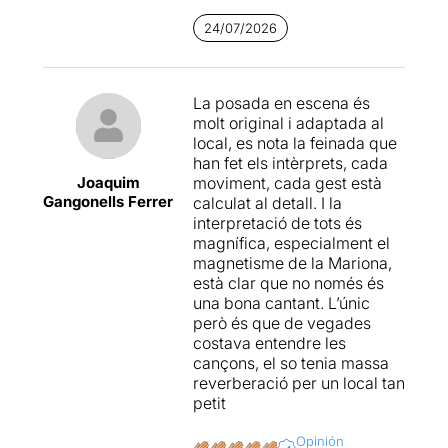
thriller
musical i de com la
directe és un autèntic luxe.
supèrbia i mancança
24/07/2026
Les interpretacions són molt
d’afectes pot deixar un
bones, sobretot vocalment.
reguitzell de morts per a
obtenir no només una
No són maneres de tractar
validació i rellevància
La posada en escena és
una dona
explora les
mediàtica, si no també
molt original i adaptada al
relacions mare-fill, el poder
guanyar-se un seguit
local, es nota la feinada que
de la premsa, la fama, les
d’afectes que mai van ser
han fet els intèrprets, cada
relacions d'una parella
concedits en vida. I tot això,
Joaquim
moviment, cada gest està
d'uns trenta anys, la vida
Gangonells Ferrer
primerament com a novel·la
calculat al detall. I la
urbana i l'amistat.
i posteriorment com a film
interpretació de tots és
(fins a arribar a aquest
magnífica, especialment el
musical de 1987 de
Douglas
magnetisme de la Mariona,
J. Cohen
), concebut abans
està clar que no només és
que l’allargada ombra de
una bona cantant. L’únic
Charlie Manson
també es
però és que de vegades
projectés dins de la cultura
costava entendre les
pop que va fer que canviés
cançons, el so tenia massa
tot el paradigma del crim
reverberació per un local tan
mediàtic. Guanyar afectes a
petit
través dels efectes per a
aconseguir una glòria i uns
Opinión