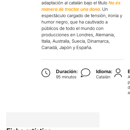
adaptación al catalán bajo el título
No és
manera de tractar una dona
. Un
espectáculo cargado de tensión, ironía y
humor negro, que ha cautivado a
públicos de todo el mundo con
producciones en Londres, Alemania,
Italia, Australia, Suecia, Dinamarca,
Canadá, Japón y España.
Duración:
Idioma:
95 minutos
Catalán
p
d