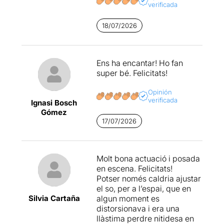
verificada
afectes que, si no és a través
dels nostres fets, ens són
18/07/2026
negats. Només aquells
virtuosos o que fan virtut
dels seus actes, són
mereixedors de
Ens ha encantar! Ho fan
l’aplaudiment del públic
super bé. Felicitats!
enfollit que projecta en el
crim i els criminals allò que,
Opinión
com afirmava
Stephen
verificada
Ignasi Bosch
Sondheim
a l’antepenúltim
Gómez
vers de
Sweeney Todd
17/07/2026
“Però qui no ha buscat la
venjança algun cop?”
.
Només a partir d’un sacrifici
d’un mateix i d’uns altres,
Molt bona actuació i posada
guanyem aquesta
en escena. Felicitats!
acceptació, perquè de
Potser només caldria ajustar
mentre
“no som bons per
el so, per a l’espai, que en
res”
, igual que afirmava
Silvia Cartaña
algun moment es
Fisher.
distorsionava i era una
llàstima perdre nitidesa en