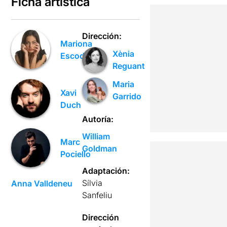
Ficha artística
Dirección:
Mariona
Xènia
Escoda
Reguant
Maria
Xavi
Garrido
Duch
Autoría:
William
Marc
Goldman
Pociello
Adaptación:
Sílvia
Anna Valldeneu
Sanfeliu
Dirección