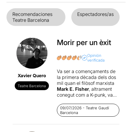
Recomendaciones
Espectadores/as
Teatre Barcelona
Morir per un èxit
Opinión
verificada
Va ser a començaments de
Xavier Quero
la primera dècada dels dos
mil quan el filòsof marxista
Teatre Barcelona
Mark E. Fisher
, altrament
conegut com a K-punk, va
escriure el text
“Good for
nothing”
pel seu bloc, en el
09/07/2026 - Teatre Gaudí
que ens parlava de la
Barcelona
consideració social i afectes
derivats per l’èxit acadèmic i
laboral. Que el valor de