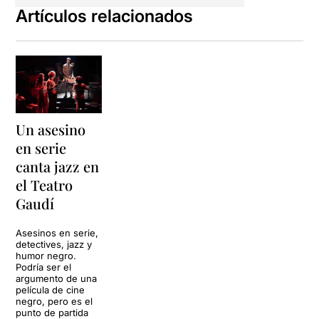
diguin. Sense cap mena de
Artículos relacionados
dubte, així i tot no només
com un acte narcisista, si no
també per saber que cada
passa que donem és
notificada per a algú altre.
Algú que desitgem que
s'adoni de la nostra
Un asesino
presència. Volem ser el seu
elefant a l'habitació.
en serie
canta jazz en
Aquesta mancança d'afecte
el Teatro
és la que incita l'obra on
trobem personatges que
Gaudí
necessiten aquest
reconeixement, el fet de ser
Asesinos en serie,
reconeguts per allò per què
detectives, jazz y
són coneguts: ser quelcom
humor negro.
Podría ser el
més que una dona objecte
argumento de una
que llueix bé a totes les
película de cine
celebracions, ser més que
negro, pero es el
un actor mediocre o ser
punto de partida