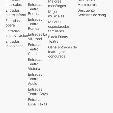
Mejores
musicales
Entradas
Mamma mia
monólogos
Teatro
Entradas
Descuento
Mejores
Borrás
teatro infantil
Germans de sang
musicales
Entradas
Entradas
Mejores
Teatro
ópera
espectáculos
Romea
Entradas
familiares
Entradas La
improvisación
Black Friday
Villarroel
Entradas
Teatral
Entradas
monólogos
Gana entradas de
Teatro
teatro gratis -
Condal
concursos
Entradas
Teatro
Victòria
Entradas
Teatro
Apolo
Entradas
Teatro Goya
Entradas
Espai Texas