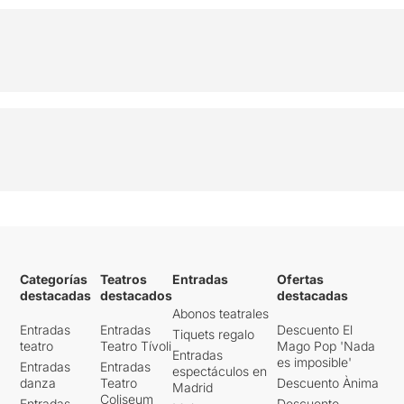
aquest espectacle és -sens
dubte- tot un èxit.
Categorías
Teatros
Entradas
Ofertas
destacadas
destacados
destacadas
Abonos teatrales
Entradas
Entradas
Descuento El
Tiquets regalo
teatro
Teatro Tívoli
Mago Pop 'Nada
Entradas
es imposible'
Entradas
Entradas
espectáculos en
danza
Teatro
Descuento Ànima
Madrid
Coliseum
Entradas
Descuento