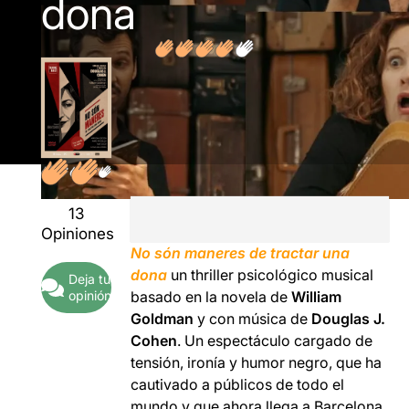
dona
13
Opiniones
No són maneres de tractar una
dona
un thriller psicológico musical
Deja tu
opinión
basado en la novela de
William
Goldman
y con música de
Douglas J.
Cohen
. Un espectáculo cargado de
tensión, ironía y humor negro, que ha
cautivado a públicos de todo el
mundo y que ahora llega a Barcelona