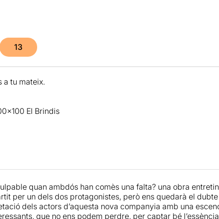
13
 a tu mateix.
0×100 El Brindis
culpable quan ambdós han comès una falta? una obra entret
tit per un dels dos protagonistes, però ens quedarà el dubte 
etació dels actors d’aquesta nova companyia amb una esceno
teressants, que no ens podem perdre, per captar bé l’essència 