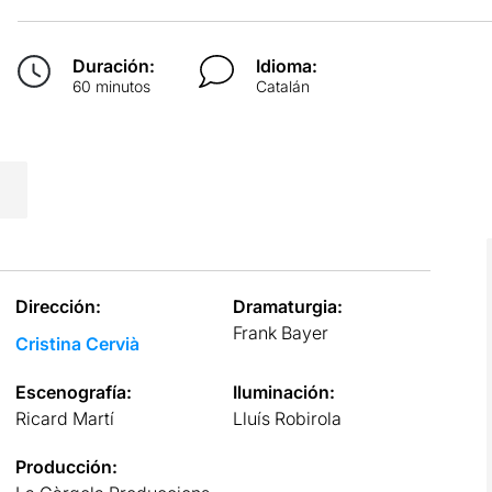
Duración:
Idioma:
60 minutos
Catalán
Dirección:
Dramaturgia:
Frank Bayer
Cristina Cervià
Escenografía:
Iluminación:
Ricard Martí
Lluís Robirola
Producción: