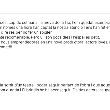
est cap de setmana, la meva dona I jo, hem quedat asombrat
n nomes una hora han captat la nostra atenció I ens han fet en
 diré res per no fer un spoiler.
e recomenable. Pero ull son pocs dies I l’espai es petit.
, nous emprendedores en una nova productora, actors joves, 
omet!!!
 sortir d’un teatre i poder seguir parlant de l’obra i que aquest
eva durada i El brindis ho ha aconseguit. Els dos actors insup