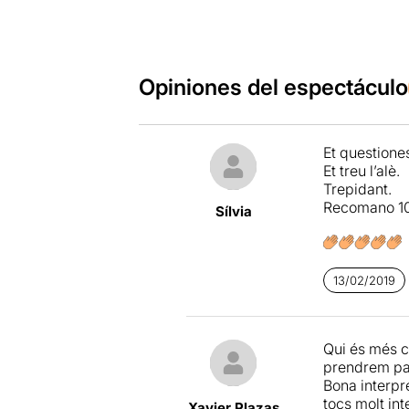
Opiniones del espectáculo
Et questiones
Et treu l’alè.
Trepidant.
Recomano 10
Sílvia
13/02/2019
Qui és més 
prendrem par
Bona interpr
tocs molt in
Xavier Plazas