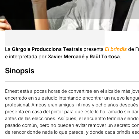
La
Gàrgola Produccions Teatrals
presenta
El brindis
de F
e interpretada por
Xavier Mercadé
y
Raül Tortosa
.
Sinopsis
Ernest está a pocas horas de convertirse en el alcalde más jo
encerrado en su estudio intentando encontrar un nuevo lenguaje
profesional. Ambos eran amigos íntimos y ocho años después d
presenta en casa del pintor para que este lo ha llamado sin da
antes de las elecciones. Así pues, el encuentro termina siendo u
pasado común, pero no pueden evitar remover un secreto compa
de rencor donde nada lo que parece, y donde cada brindis e