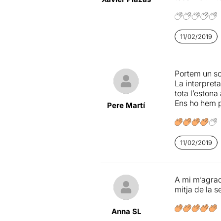
11/02/2019
Portem un so
La interpret
tota l’estona
Ens ho hem p
Pere Martí
11/02/2019
A mi m’agrada
mitja de la s
Anna SL