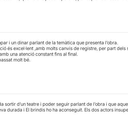
par i un dinar parlant de la temàtica que presenta l’obra.
ació és excel·lent ,amb molts canvis de registre, per part del
 amb una atenció constant fins al final.
assat molt bé.
 sortir d’un teatre i poder seguir parlant de l’obra i que aquest
eva durada i El brindis ho ha aconseguit. Els dos actors insup