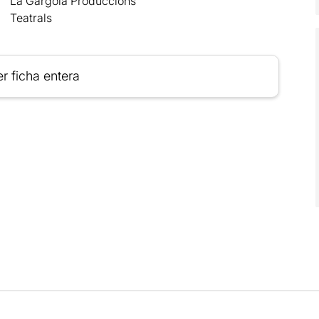
La Gàrgola Produccions
Teatrals
r ficha entera