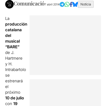
Comunicació
Notícia
7 abril 2014
La
producción
catalana
del
musical
“BARE”
de J.
Hartmere
y H.
Intrabartolo
se
estrenará
el
próximo
10 de julio
con
19