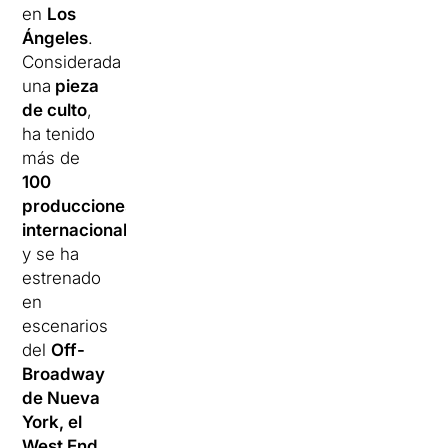
en
Los
Ángeles
.
Considerada
una
pieza
de culto
,
ha tenido
más de
100
producciones
internacionales
y se ha
estrenado
en
escenarios
del
Off-
Broadway
de Nueva
York, el
West End