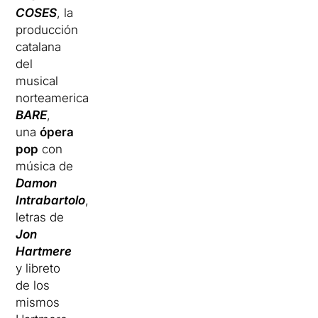
COSES
, la
producción
catalana
del
musical
norteamericano
BARE
,
una
ópera
pop
con
música de
Damon
Intrabartolo
,
letras de
Jon
Hartmer
e
y libreto
de los
mismos