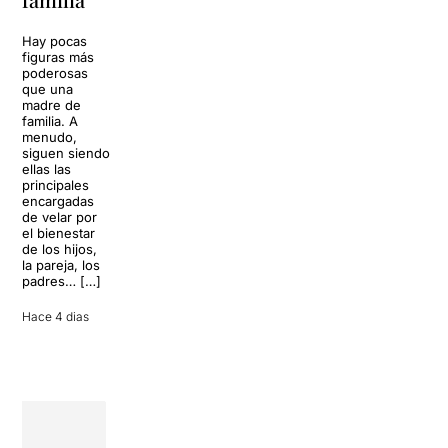
vida
de los Von
Trapp.
Hay pocas
Sonrisas y
Sol, playa,
figuras más
lágrimas, uno
cócteles y un
poderosas
de los
resort
que una
grandes
paradisíaco. El
madre de
clásicos de la
escenario
familia. A
historia del
parece
menudo,
teatro musical,
perfecto para
siguen siendo
llegará al
desconectar de
ellas las
Teatre Apolo
la rutina, pero
principales
del […]
una
encargadas
conversación
de velar por
inoportuna
27 julio 2026
el bienestar
puede
de los hijos,
convertir unas
la pareja, los
vacaciones
padres… […]
entre amigos
en una revisión
Hace 4 dias
completa […]
28 julio 2026