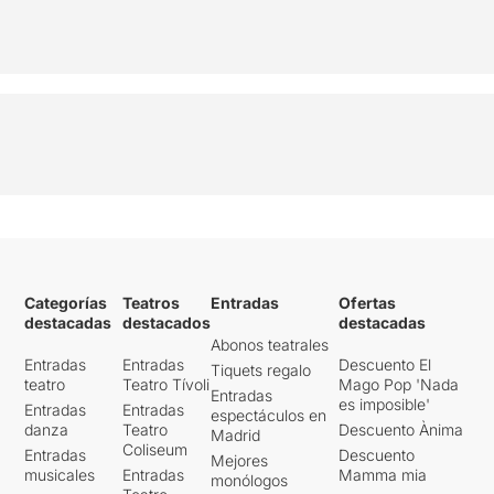
Categorías
Teatros
Entradas
Ofertas
destacadas
destacados
destacadas
Abonos teatrales
Entradas
Entradas
Descuento El
Tiquets regalo
teatro
Teatro Tívoli
Mago Pop 'Nada
Entradas
es imposible'
Entradas
Entradas
espectáculos en
danza
Teatro
Descuento Ànima
Madrid
Coliseum
Entradas
Descuento
Mejores
musicales
Entradas
Mamma mia
monólogos