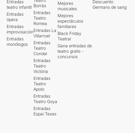
Teatro
Entradas
Descuento
Mejores
Borrás
teatro infantil
Germans de sang
musicales
Entradas
Entradas
Mejores
Teatro
ópera
espectáculos
Romea
Entradas
familiares
Entradas La
improvisación
Black Friday
Villarroel
Entradas
Teatral
Entradas
monólogos
Gana entradas de
Teatro
teatro gratis -
Condal
concursos
Entradas
Teatro
Victòria
Entradas
Teatro
Apolo
Entradas
Teatro Goya
Entradas
Espai Texas