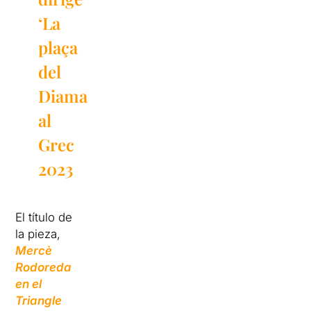
‘
La
plaça
del
Diamant’
al
Grec
2023
El título de
la pieza,
Mercè
Rodoreda
en el
Triangle