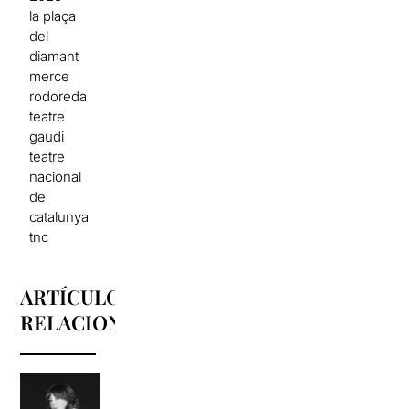
la plaça
del
diamant
merce
rodoreda
teatre
gaudi
teatre
nacional
de
catalunya
tnc
ARTÍCULOS
RELACIONADOS