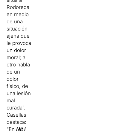
sitúa a
Rodoreda
en medio
de una
situación
ajena que
le provoca
un dolor
moral; al
otro habla
de un
dolor
físico, de
una lesión
mal
curada”.
Casellas
destaca:
“En
Nit i