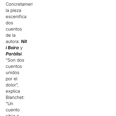
Concretamente,
la pieza
escenifica
dos
cuentos
de la
autora:
Nit
i Boira
y
Paràlisi
.
“Son dos
cuentos
unidos
por el
dolor”,
explica
Blanchet:
“Un
cuento