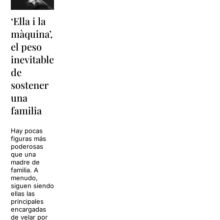
‘Ella i la
'Sonrisas
Unas
màquina’,
y
vacaciones
el peso
lágrimas'
en
inevitable
vuelve a
'Cancun'
de
Barcelona
para
sostener
replantear
La música
una
toda una
volverá a
familia
llenar la casa
vida
de los Von
Trapp.
Hay pocas
Sonrisas y
Sol, playa,
figuras más
lágrimas, uno
cócteles y un
poderosas
de los
resort
que una
grandes
paradisíaco. El
madre de
clásicos de la
escenario
familia. A
historia del
parece
menudo,
teatro musical,
perfecto para
siguen siendo
llegará al
desconectar de
ellas las
Teatre Apolo
la rutina, pero
principales
del […]
una
encargadas
conversación
de velar por