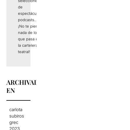
selecciones
de
espectáculos,
podcasts…
¡No te pierdas
nada de lo
que pasa en
la cartelera
teatral!
ARCHIVADO
EN
carlota
subiros
grec
2023