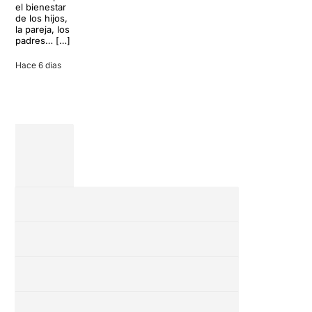
inoportuna
27 julio 2026
el bienestar
puede
de los hijos,
convertir unas
la pareja, los
vacaciones
padres… […]
entre amigos
en una revisión
Hace 6 dias
completa […]
28 julio 2026