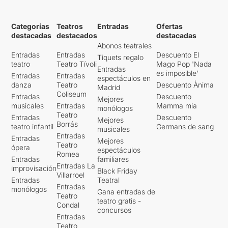
Categorías
Teatros
Entradas
Ofertas
destacadas
destacados
destacadas
Abonos teatrales
Entradas
Entradas
Descuento El
Tiquets regalo
teatro
Teatro Tívoli
Mago Pop 'Nada
Entradas
es imposible'
Entradas
Entradas
espectáculos en
danza
Teatro
Descuento Ànima
Madrid
Coliseum
Entradas
Descuento
Mejores
musicales
Entradas
Mamma mia
monólogos
Teatro
Entradas
Descuento
Mejores
Borrás
teatro infantil
Germans de sang
musicales
Entradas
Entradas
Mejores
Teatro
ópera
espectáculos
Romea
Entradas
familiares
Entradas La
improvisación
Black Friday
Villarroel
Entradas
Teatral
Entradas
monólogos
Gana entradas de
Teatro
teatro gratis -
Condal
concursos
Entradas
Teatro