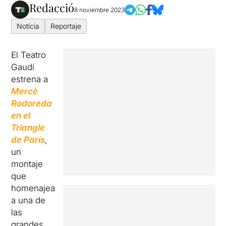
Redacció
8 noviembre 2023
Notícia
Reportaje
El Teatro
Gaudí
estrena a
Mercè
Rodoreda
en el
Triangle
de París
,
un
montaje
que
homenajea
a una de
las
grandes