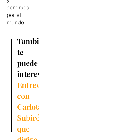
y
admirada
por el
mundo.
También
te
puede
interesar:
Entrevista
con
Carlota
Subirós,
que
dirige