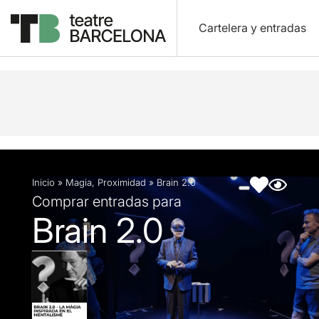
Cartelera y entradas
Descripción
Ficha artística
Fotos y vídeos
Inicio
»
Magia
,
Proximidad
»
Brain 2.0
Comprar entradas para
Brain 2.0