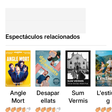
Espectáculos relacionados
Angle
Desapar
Sum
L'esti
Mort
ellats
Vermis
g