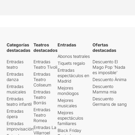
Categorías
Teatros
Entradas
Ofertas
destacadas
destacados
destacadas
Abonos teatrales
Entradas
Entradas
Descuento El
Tiquets regalo
teatro
Teatro Tívoli
Mago Pop 'Nada
Entradas
es imposible'
Entradas
Entradas
espectáculos en
danza
Teatro
Descuento Ànima
Madrid
Coliseum
Entradas
Descuento
Mejores
musicales
Entradas
Mamma mia
monólogos
Teatro
Entradas
Descuento
Mejores
Borrás
teatro infantil
Germans de sang
musicales
Entradas
Entradas
Mejores
Teatro
ópera
espectáculos
Romea
Entradas
familiares
Entradas La
improvisación
Black Friday
Villarroel