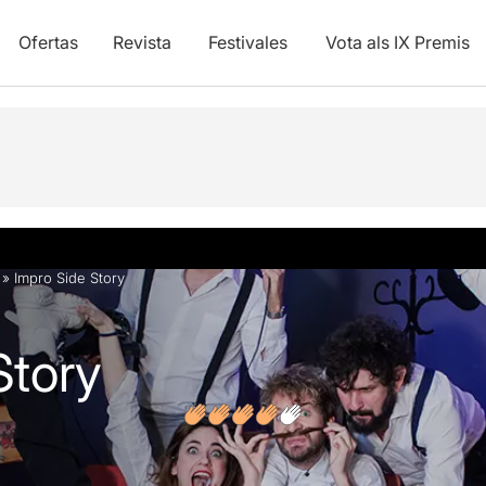
Ofertas
Revista
Festivales
Vota als IX Premis
y vídeos
Opiniones
Artículos
»
Impro Side Story
Story