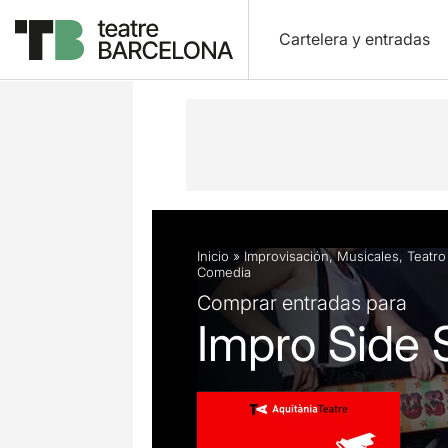
Cartelera y entradas
Descripción
Ficha artística
Fotos 
Inicio
»
Improvisación
,
Musicales
,
Teatro
Comedia
Comprar entradas para
Impro Side 