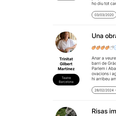
ho diu tot ca
(
Improadway,
divertidíssim
03/03/2020
Al repartime
Spamalot, Wi
Cia. Dejabug
Una obr
Flauta Màgi
del públic c
tenen la dif
Anar a veure 
Trinitat
L'èxit del f
barri de Grà
Gilbert
un intèrpret
Parlem i Aba
Martínez
gairebé org
ovacions i ag
que el millor
Teatre
hi arribeu a
diversió ser
Barcelona
còmodes. Hi t
de patates i 
28/02/2024 -
I ara, al gra
que escriviu
tres actors (
Risas i
Joana Rosell