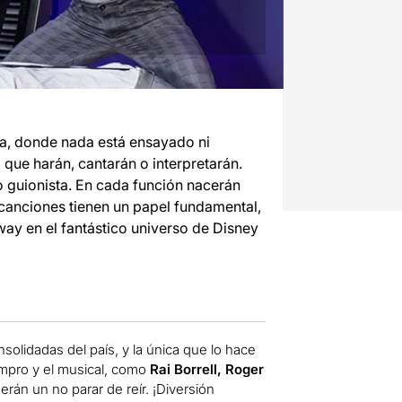
ra, donde nada está ensayado ni
o que harán, cantarán o interpretarán.
co guionista. En cada función nacerán
 canciones tienen un papel fundamental,
ay en el fantástico universo de Disney
olidadas del país, y la única que lo hace
impro y el musical, como
Rai Borrell, Roger
erán un no parar de reír. ¡Diversión