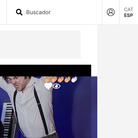
CAT
ESP