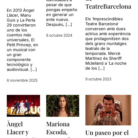
TeatreBarcelona
pesar de que
pongas empeño
En 2013 Àngel
en generar un
Llàcer, Manu
Els ‘Imprescindibles
ente nuevo.
Guix y La Perla
Teatre Barcelona‘
Después, […]
29 convirtieron
conversen amb dues
uno de los
actrius amb experiència
cuentos más
6 octubre 2024
que protagonitzen dos
universales, El
dels grans muntatges
Petit Príncep, en
teatrals de la
un musical con
temporada. Mercè
un gran
Martínez és Sheriff
componente
Mclelland a ‘La noche
tecnológico y
de los […]
audiovisual. […]
9 octubre 2023
6 noviembre 2025
Àngel
Mariona
Llacer y
Escoda,
Un paseo por el