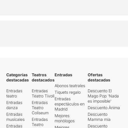
Categorías
Teatros
Entradas
Ofertas
destacadas
destacados
destacadas
Abonos teatrales
Entradas
Entradas
Descuento El
Tiquets regalo
teatro
Teatro Tívoli
Mago Pop 'Nada
Entradas
es imposible'
Entradas
Entradas
espectáculos en
danza
Teatro
Descuento Ànima
Madrid
Coliseum
Entradas
Descuento
Mejores
musicales
Entradas
Mamma mia
monólogos
Teatro
Entradas
Descuento
Mejores