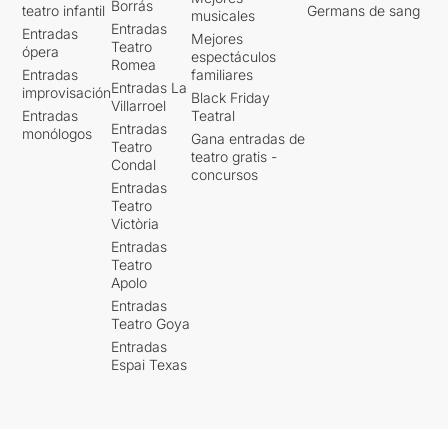
Borrás
teatro infantil
Germans de sang
musicales
Entradas
Entradas
Mejores
Teatro
ópera
espectáculos
Romea
Entradas
familiares
Entradas La
improvisación
Black Friday
Villarroel
Entradas
Teatral
Entradas
monólogos
Gana entradas de
Teatro
teatro gratis -
Condal
concursos
Entradas
Teatro
Victòria
Entradas
Teatro
Apolo
Entradas
Teatro Goya
Entradas
Espai Texas