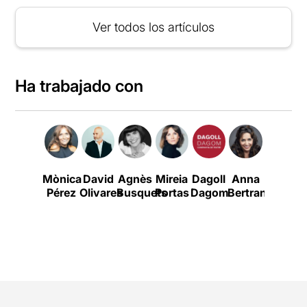
Ver todos los artículos
Ha trabajado con
Mònica
David
Agnès
Mireia
Dagoll
Anna
Toni
Pérez
Olivares
Busquets
Portas
Dagom
Bertran
Albà
S