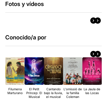
Fotos y vídeos
Conocido/a por
Filumena
El Petit
Cantando
L'omissió de
La Jaula de
Marturano
Príncep: El
bajo la lluvia,
la família
las Locas
Pr
Musical
el musical
Coleman
el