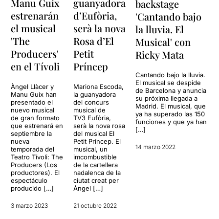
Manu Guix
guanyadora
backstage
estrenarán
d’Eufòria,
'Cantando bajo
el musical
serà la nova
la lluvia. El
'The
Rosa d’El
Musical' con
Producers'
Petit
Ricky Mata
en el Tívoli
Príncep
Cantando bajo la lluvia.
El musical se despide
Àngel Llàcer y
Mariona Escoda,
de Barcelona y anuncia
Manu Guix han
la guanyadora
su próxima llegada a
presentado el
del concurs
Madrid. El musical, que
nuevo musical
musical de
ya ha superado las 150
de gran formato
TV3 Eufòria,
funciones y que ya han
que estrenará en
serà la nova rosa
[…]
septiembre la
del musical El
nueva
Petit Príncep. El
14 marzo 2022
temporada del
musical, un
Teatro Tívoli: The
imcombustible
Producers (Los
de la cartellera
productores). El
nadalenca de la
espectáculo
ciutat creat per
producido […]
Àngel […]
3 marzo 2023
21 octubre 2022