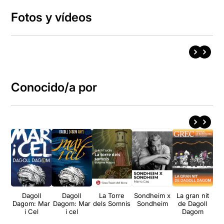
Fotos y vídeos
Conocido/a por
Dagoll
Dagoll
La Torre
Sondheim x
La gran nit
Dagom: Mar
Dagom: Mar
dels Somnis
Sondheim
de Dagoll
m
i Cel
i cel
Dagom