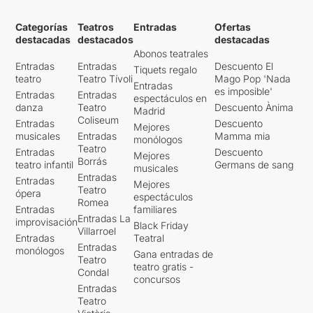
Categorías
Teatros
Entradas
Ofertas
destacadas
destacados
destacadas
Abonos teatrales
Entradas
Entradas
Descuento El
Tiquets regalo
teatro
Teatro Tívoli
Mago Pop 'Nada
Entradas
es imposible'
Entradas
Entradas
espectáculos en
danza
Teatro
Descuento Ànima
Madrid
Coliseum
Entradas
Descuento
Mejores
musicales
Entradas
Mamma mia
monólogos
Teatro
Entradas
Descuento
Mejores
Borrás
teatro infantil
Germans de sang
musicales
Entradas
Entradas
Mejores
Teatro
ópera
espectáculos
Romea
Entradas
familiares
Entradas La
improvisación
Black Friday
Villarroel
Entradas
Teatral
Entradas
monólogos
Gana entradas de
Teatro
teatro gratis -
Condal
concursos
Entradas
Teatro