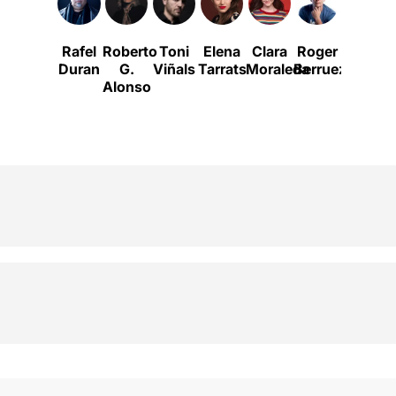
Rafel
Roberto
Toni
Elena
Clara
Roger
Rubén
Duran
G.
Viñals
Tarrats
Moraleda
Berruezo
Yuste
Alonso