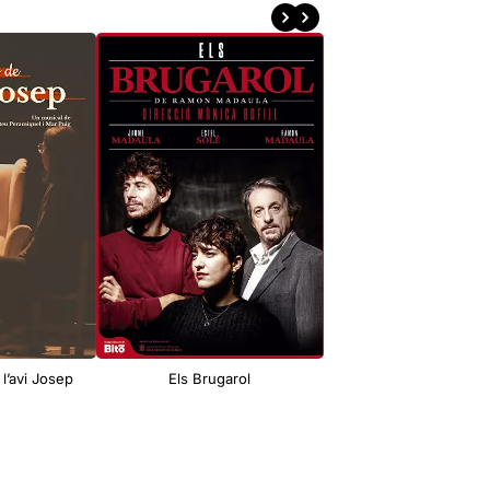
 l’avi Josep
Els Brugarol
Des del desert