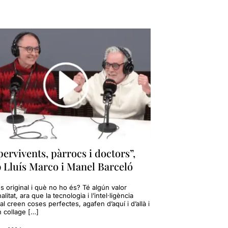
ervivents, pàrrocs i doctors”,
 Lluís Marco i Manel Barceló
 original i què no ho és? Té algún valor
inalitat, ara que la tecnologia i l’intel·ligència
cial creen coses perfectes, agafen d’aquí i d’allà i
n collage […]