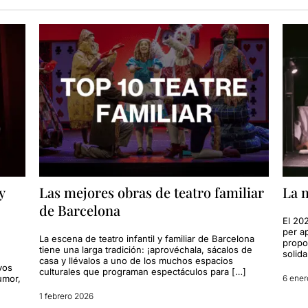
y
Las mejores obras de teatro familiar
La m
de Barcelona
El 20
per a
La escena de teatro infantil y familiar de Barcelona
propo
tiene una larga tradición: ¡aprovéchala, sácalos de
solidar
casa y llévalos a uno de los muchos espacios
vos
culturales que programan espectáculos para […]
umor,
6 ener
1 febrero 2026