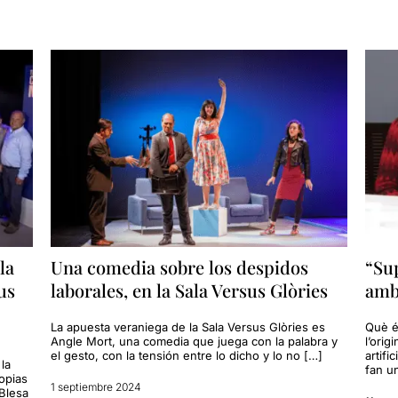
la
Una comedia sobre los despidos
“Sup
us
laborales, en la Sala Versus Glòries
amb
La apuesta veraniega de la Sala Versus Glòries es
Què és
Angle Mort, una comedia que juega con la palabra y
l’orig
el gesto, con la tensión entre lo dicho y lo no […]
artifi
la
fan u
opias
1 septiembre 2024
 Blesa