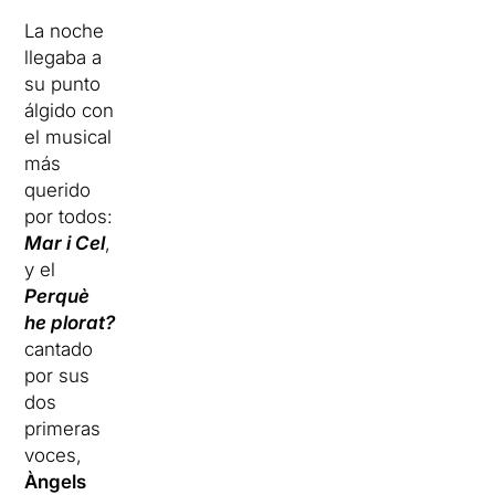
La noche
llegaba a
su punto
álgido con
el musical
más
querido
por todos:
Mar i Cel
,
y el
Perquè
he plorat?
cantado
por sus
dos
primeras
voces,
Àngels