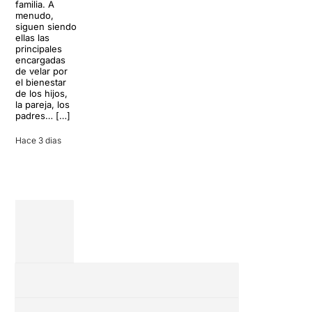
familia. A
historia del
parece
menudo,
teatro musical,
perfecto para
siguen siendo
llegará al
desconectar de
ellas las
Teatre Apolo
la rutina, pero
principales
del […]
una
encargadas
conversación
de velar por
inoportuna
27 julio 2026
el bienestar
puede
de los hijos,
convertir unas
la pareja, los
vacaciones
padres… […]
entre amigos
en una revisión
Hace 3 dias
completa […]
28 julio 2026