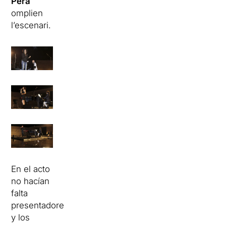
Pera
omplien
l’escenari.
En el acto
no hacían
falta
presentadores,
y los