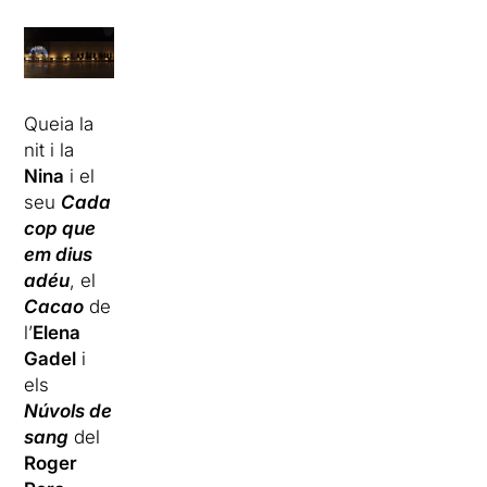
Queia la
nit i la
Nina
i el
seu
Cada
cop que
em dius
adéu
, el
Cacao
de
l’
Elena
Gadel
i
els
Núvols de
sang
del
Roger