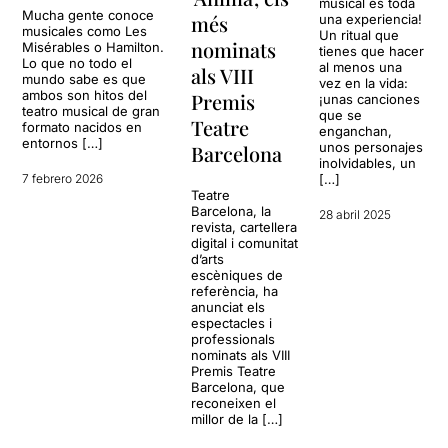
musical es toda
Mucha gente conoce
més
una experiencia!
musicales como Les
Un ritual que
nominats
Misérables o Hamilton.
tienes que hacer
Lo que no todo el
al menos una
als VIII
mundo sabe es que
vez en la vida:
ambos son hitos del
Premis
¡unas canciones
teatro musical de gran
que se
Teatre
formato nacidos en
enganchan,
entornos […]
unos personajes
Barcelona
inolvidables, un
7 febrero 2026
[…]
Teatre
Barcelona, la
28 abril 2025
revista, cartellera
digital i comunitat
d’arts
escèniques de
referència, ha
anunciat els
espectacles i
professionals
nominats als VIII
Premis Teatre
Barcelona, que
reconeixen el
millor de la […]