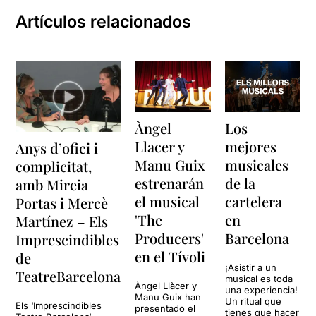
Artículos relacionados
Àngel
Los
Llacer y
mejores
Anys d’ofici i
Manu Guix
musicales
complicitat,
estrenarán
de la
amb Mireia
el musical
cartelera
Portas i Mercè
'The
en
Martínez – Els
Producers'
Barcelona
Imprescindibles
en el Tívoli
de
¡Asistir a un
TeatreBarcelona
musical es toda
Àngel Llàcer y
una experiencia!
Manu Guix han
Un ritual que
Els ‘Imprescindibles
presentado el
tienes que hacer