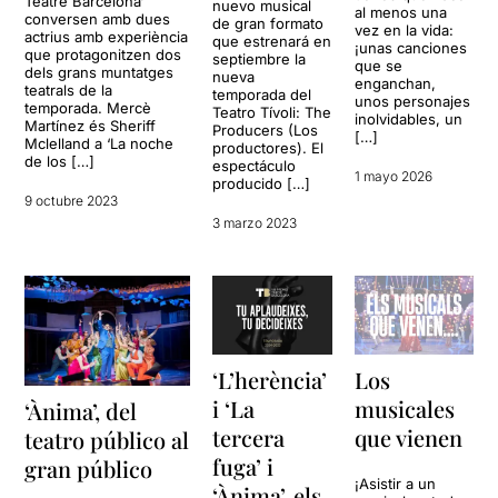
Teatre Barcelona‘
nuevo musical
al menos una
conversen amb dues
de gran formato
vez en la vida:
actrius amb experiència
que estrenará en
¡unas canciones
que protagonitzen dos
septiembre la
que se
dels grans muntatges
nueva
enganchan,
teatrals de la
temporada del
unos personajes
temporada. Mercè
Teatro Tívoli: The
inolvidables, un
Martínez és Sheriff
Producers (Los
[…]
Mclelland a ‘La noche
productores). El
de los […]
espectáculo
1 mayo 2026
producido […]
9 octubre 2023
3 marzo 2023
‘L’herència’
Los
i ‘La
musicales
‘Ànima’, del
tercera
que vienen
teatro público al
fuga’ i
gran público
¡Asistir a un
‘Ànima’, els