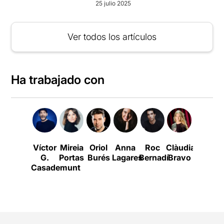
25 julio 2025
Ver todos los artículos
Ha trabajado con
Víctor
Mireia
Oriol
Anna
Roc
Clàudia
Daniel
G.
Portas
Burés
Lagares
Bernadí
Bravo
J.
B
Casademunt
Meyer