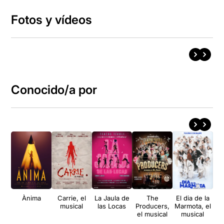
Fotos y vídeos
Conocido/a por
Ànima
Carrie, el
La Jaula de
The
El dia de la
F
musical
las Locas
Producers,
Marmota, el
el musical
musical