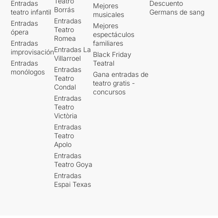
Teatro
Entradas
Descuento
Mejores
Borrás
teatro infantil
Germans de sang
musicales
Entradas
Entradas
Mejores
Teatro
ópera
espectáculos
Romea
Entradas
familiares
Entradas La
improvisación
Black Friday
Villarroel
Entradas
Teatral
Entradas
monólogos
Gana entradas de
Teatro
teatro gratis -
Condal
concursos
Entradas
Teatro
Victòria
Entradas
Teatro
Apolo
Entradas
Teatro Goya
Entradas
Espai Texas