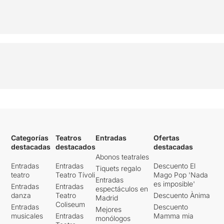
Categorías
Teatros
Entradas
Ofertas
destacadas
destacados
destacadas
Abonos teatrales
Entradas
Entradas
Descuento El
Tiquets regalo
teatro
Teatro Tívoli
Mago Pop 'Nada
Entradas
es imposible'
Entradas
Entradas
espectáculos en
danza
Teatro
Descuento Ànima
Madrid
Coliseum
Entradas
Descuento
Mejores
musicales
Entradas
Mamma mia
monólogos