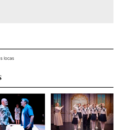
as locas
S