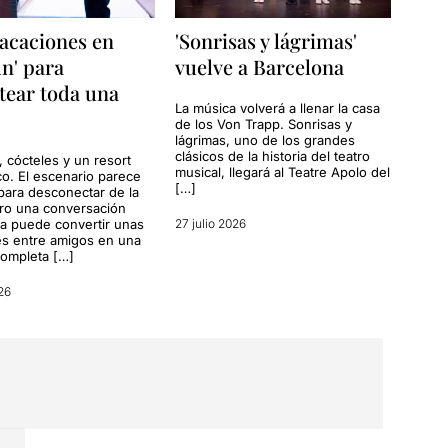
acaciones en
'Sonrisas y lágrimas'
n' para
vuelve a Barcelona
tear toda una
La música volverá a llenar la casa
de los Von Trapp. Sonrisas y
lágrimas, uno de los grandes
clásicos de la historia del teatro
, cócteles y un resort
musical, llegará al Teatre Apolo del
co. El escenario parece
[…]
para desconectar de la
ero una conversación
a puede convertir unas
27 julio 2026
s entre amigos en una
completa […]
26