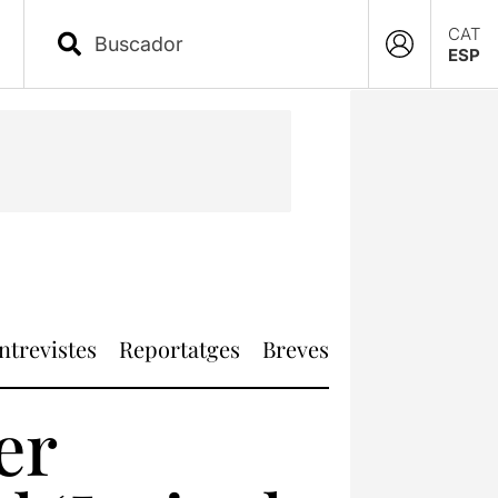
CAT
ESP
ntrevistes
Reportatges
Breves
er