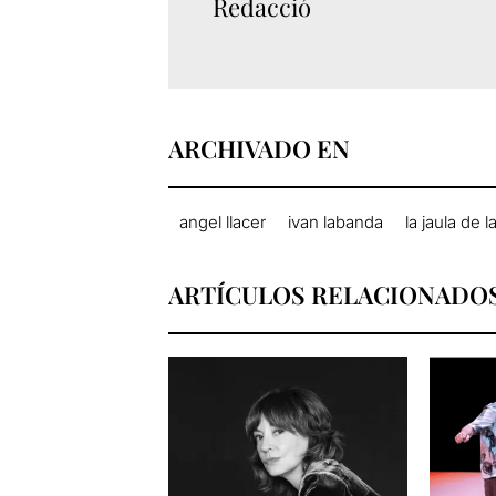
Redacció
ARCHIVADO EN
angel llacer
ivan labanda
la jaula de l
ARTÍCULOS RELACIONADO