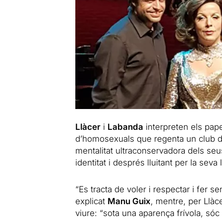
Llàcer
i
Labanda
interpreten els pape
d’homosexuals que regenta un club d’a
mentalitat ultraconservadora dels seu
identitat i després lluitant per la seva 
“Es tracta de voler i respectar i fer se
explicat
Manu Guix
, mentre, per Llàc
viure: “sota una aparença frívola, sóc