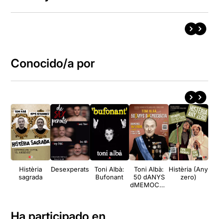
Conocido/a por
Histèria
Desexperats
Toni Albà:
Toni Albà:
Histèria (Any
R
sagrada
Bufonant
50 dANYS
zero)
ma
dMEMOCRÀ
de
CIA
Ha participado en