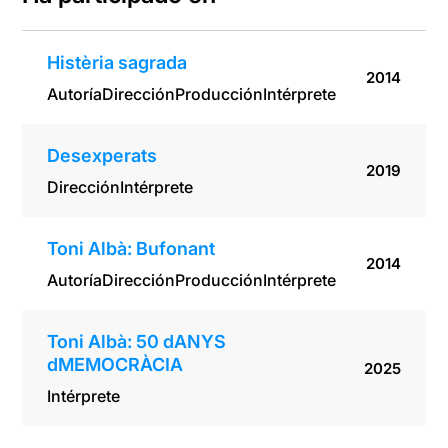
Histèria sagrada
2014
Autoría
Dirección
Producción
Intérprete
Desexperats
2019
Dirección
Intérprete
Toni Albà: Bufonant
2014
Autoría
Dirección
Producción
Intérprete
Toni Albà: 50 dANYS
dMEMOCRÀCIA
2025
Intérprete