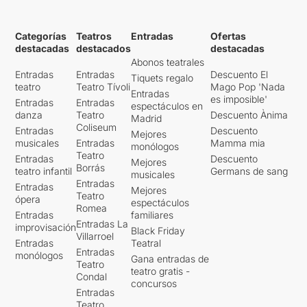
Categorías
Teatros
Entradas
Ofertas
destacadas
destacados
destacadas
Abonos teatrales
Entradas
Entradas
Descuento El
Tiquets regalo
teatro
Teatro Tívoli
Mago Pop 'Nada
Entradas
es imposible'
Entradas
Entradas
espectáculos en
danza
Teatro
Descuento Ànima
Madrid
Coliseum
Entradas
Descuento
Mejores
musicales
Entradas
Mamma mia
monólogos
Teatro
Entradas
Descuento
Mejores
Borrás
teatro infantil
Germans de sang
musicales
Entradas
Entradas
Mejores
Teatro
ópera
espectáculos
Romea
Entradas
familiares
Entradas La
improvisación
Black Friday
Villarroel
Entradas
Teatral
Entradas
monólogos
Gana entradas de
Teatro
teatro gratis -
Condal
concursos
Entradas
Teatro