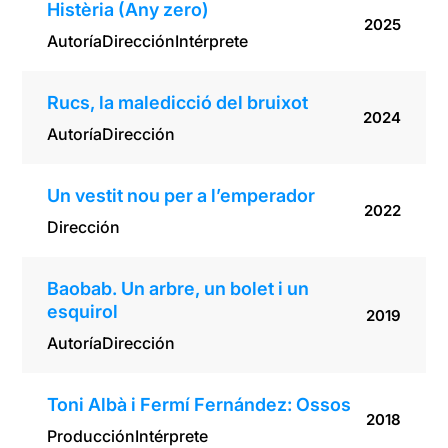
Histèria (Any zero)
2025
Autoría
Dirección
Intérprete
Rucs, la maledicció del bruixot
2024
Autoría
Dirección
Un vestit nou per a l’emperador
2022
Dirección
Baobab. Un arbre, un bolet i un
esquirol
2019
Autoría
Dirección
Toni Albà i Fermí Fernández: Ossos
2018
Producción
Intérprete