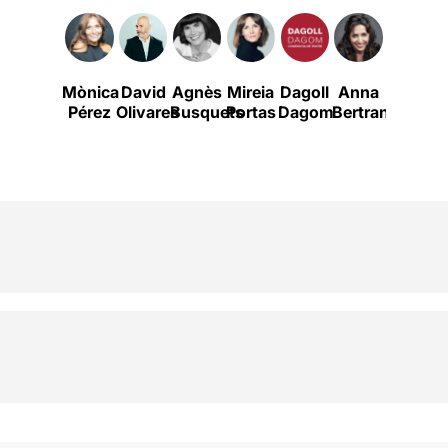
Mònica
David
Agnès
Mireia
Dagoll
Anna
Xavier
Pérez
Olivares
Busquets
Portas
Dagom
Bertran
Serrano