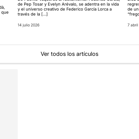
de Pep Tosar y Evelyn Arévalo, se adentra en la vida
regre
dà,
y el universo creativo de Federico García Lorca a
de un
t que
través de la […]
“frego
14 julio 2026
7 abri
Ver todos los artículos