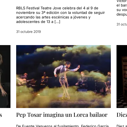
Vícto
el ba
RBLS Festival Teatre Jove celebra del 4 al 9 de
su vo
noviembre su 3ª edición con la voluntad de seguir
despu
acercando las artes escénicas a jóvenes y
adolescentes de 13 a […]
31 oct
31 octubre 2019
s
Pep Tosar imagina un Lorca bailaor
Diez
De Fuente Vaqueros al fusilamiento. Federico García,
Diez 