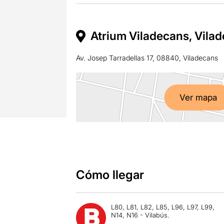
Atrium Viladecans, Vila
Av. Josep Tarradellas 17, 08840, Viladecans
Ver mapa
Cómo llegar
L80, L81, L82, L85, L96, L97, L99,
N14, N16 - Vilabús.