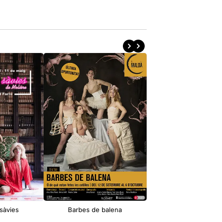
sàvies
Barbes de balena
Les Antonietes: Oth