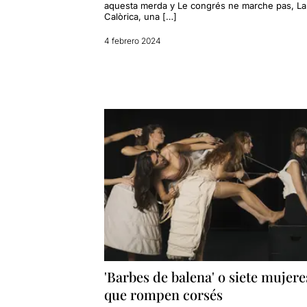
aquesta merda y Le congrés ne marche pas, La
Calòrica, una […]
4 febrero 2024
'Barbes de balena' o siete mujere
que rompen corsés