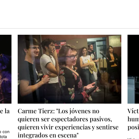
e la
Carme Tierz: "Los jóvenes no
Víct
quieren ser espectadores pasivos,
humo
quieren vivir experiencias y sentirse
posi
o con
integrados en escena"
tota