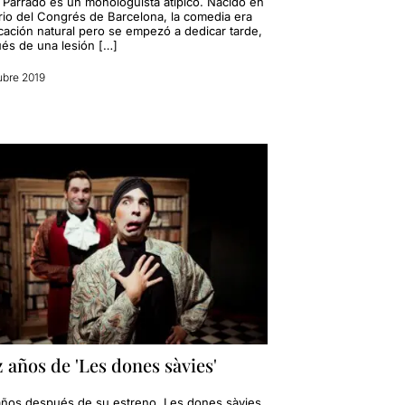
r Parrado es un monologuista atípico. Nacido en
rrio del Congrés de Barcelona, la comedia era
cación natural pero se empezó a dedicar tarde,
és de una lesión […]
ubre 2019
 años de 'Les dones sàvies'
años después de su estreno, Les dones sàvies