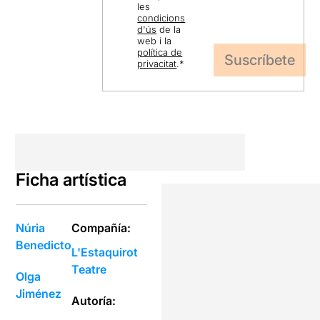
les
condicions
d'ús
de la
web i la
política de
privacitat
.
*
Ficha artística
Núria
Compañía:
Benedicto
L'Estaquirot
Teatre
Olga
Jiménez
Autoría: