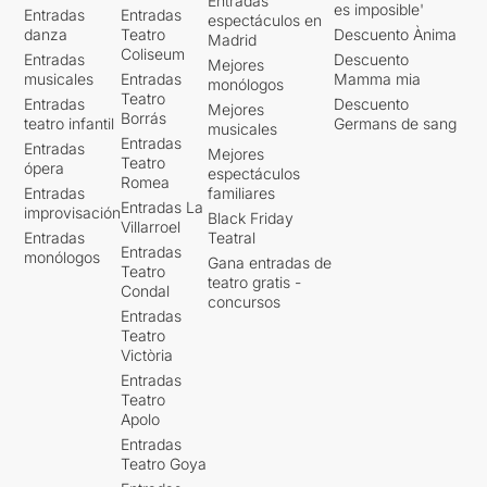
Entradas
es imposible'
Entradas
Entradas
espectáculos en
danza
Teatro
Descuento Ànima
Madrid
Coliseum
Entradas
Descuento
Mejores
musicales
Entradas
Mamma mia
monólogos
Teatro
Entradas
Descuento
Mejores
Borrás
teatro infantil
Germans de sang
musicales
Entradas
Entradas
Mejores
Teatro
ópera
espectáculos
Romea
Entradas
familiares
Entradas La
improvisación
Black Friday
Villarroel
Entradas
Teatral
Entradas
monólogos
Gana entradas de
Teatro
teatro gratis -
Condal
concursos
Entradas
Teatro
Victòria
Entradas
Teatro
Apolo
Entradas
Teatro Goya