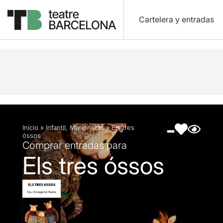
Cartelera y entradas
Descripción
Ficha artística
Fotos y vídeos
Inicio
»
Infantil
,
Marionetas
»
Els tres
óssos
Comprar entradas para
Els tres óssos