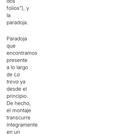
dos
folios”), y
la
paradoja.
Paradoja
que
encontramos
presente
a lo largo
de
La
treva
ya
desde el
principio.
De hecho,
el montaje
transcurre
íntegramente
en un