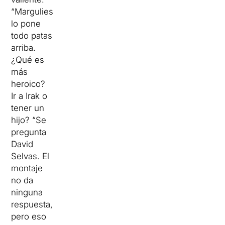
“Margulies
lo pone
todo patas
arriba.
¿Qué es
más
heroico?
Ir a Irak o
tener un
hijo? “Se
pregunta
David
Selvas. El
montaje
no da
ninguna
respuesta,
pero eso