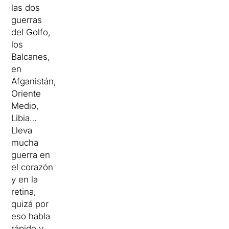
las dos
guerras
del Golfo,
los
Balcanes,
en
Afganistán,
Oriente
Medio,
Libia…
Lleva
mucha
guerra en
el corazón
y en la
retina,
quizá por
eso habla
rápido y