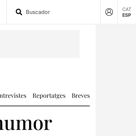
CAT
ESP
ntrevistes
Reportatges
Breves
 humor