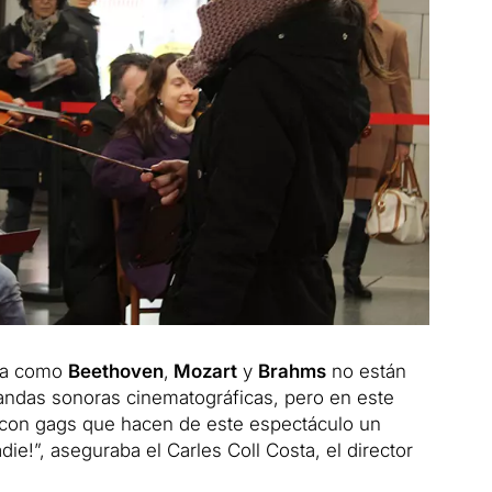
ica como
Beethoven
,
Mozart
y
Brahms
no están
andas sonoras cinematográficas, pero en este
 con gags que hacen de este espectáculo un
ie!”, aseguraba el Carles Coll Costa, el director