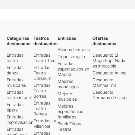
Categorías
Teatros
Entradas
Ofertas
destacadas
destacados
destacadas
Abonos teatrales
Entradas
Entradas
Descuento El
Tiquets regalo
teatro
Teatro Tívoli
Mago Pop 'Nada
Entradas
es imposible'
Entradas
Entradas
espectáculos en
danza
Teatro
Descuento Ànima
Madrid
Coliseum
Entradas
Descuento
Mejores
musicales
Entradas
Mamma mia
monólogos
Teatro
Entradas
Descuento
Mejores
Borrás
teatro infantil
Germans de sang
musicales
Entradas
Entradas
Mejores
Teatro
ópera
espectáculos
Romea
Entradas
familiares
Entradas La
improvisación
Black Friday
Villarroel
Entradas
Teatral
Entradas
monólogos