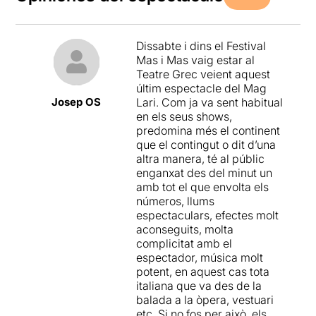
Dissabte i dins el Festival
Mas i Mas vaig estar al
Teatre Grec veient aquest
últim espectacle del Mag
Josep OS
Lari. Com ja va sent habitual
en els seus shows,
predomina més el continent
que el contingut o dit d’una
altra manera, té al públic
enganxat des del minut un
amb tot el que envolta els
números, llums
espectaculars, efectes molt
aconseguits, molta
complicitat amb el
espectador, música molt
potent, en aquest cas tota
italiana que va des de la
balada a la òpera, vestuari
etc. Si no fos per això, els