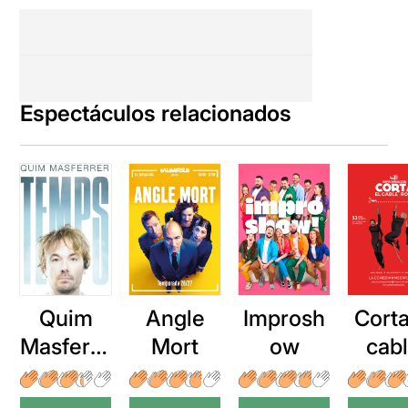
Espectáculos relacionados
Quim
Angle
Improsh
Corta
Masferre
Mort
ow
cab
r: Temps
roj