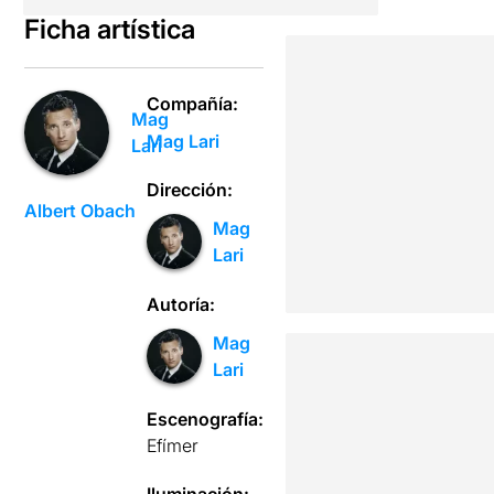
Ficha artística
Compañía:
Mag
Mag Lari
Lari
Dirección:
Albert Obach
Mag
Lari
Autoría:
Mag
Lari
Escenografía:
Efímer
Iluminación: