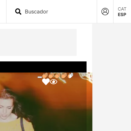
CAT
ESP