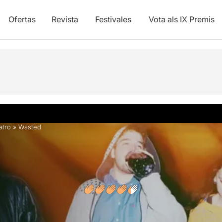
Ofertas
Revista
Festivales
Vota als IX Premis
y vídeos
Opiniones
atro
»
Wasted