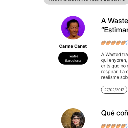
A Wasted
“Estimar
Carme Canet
A Wasted tran
Teatre
qui enyoren, 
Barcelona
crits que no 
respirar. La 
realisme sob
una excitaci
d’un públic 
27/02/2017
rapejades qu
La crònica 
Qué coño