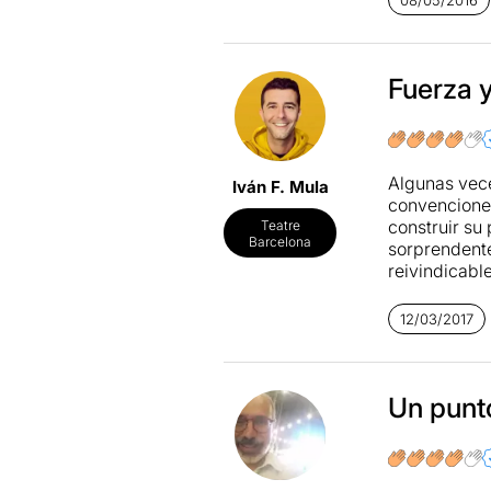
Crítica comp
Fuerza 
Algunas vece
Iván F. Mula
convencione
construir su
Teatre
Barcelona
sorprendent
reivindicabl
la obra nos h
después de u
12/03/2017
más destacab
círculos con
interactúan 
protagonista
Un punt
destaca su h
del colectiv
con una pres
utilización 