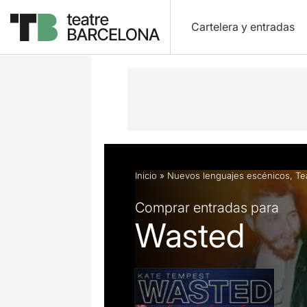
Cartelera y entradas
Descripción
Ficha artística
Fotos 
Inicio
»
Nuevos lenguajes escénicos
,
Te
Comprar entradas para
Wasted