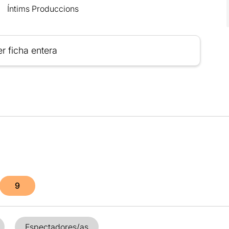
Íntims Produccions
r ficha entera
9
Espectadores/as