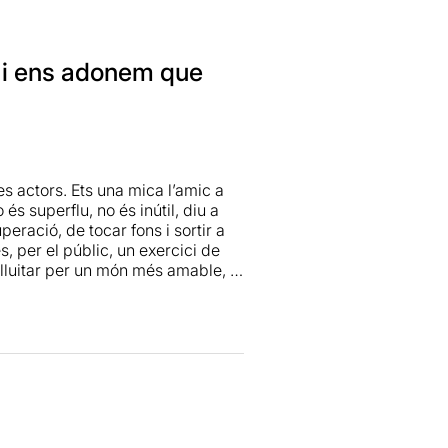
” i ens adonem que
res actors. Ets una mica l’amic a
s superflu, no és inútil, diu a
eració, de tocar fons i sortir a
s, per el públic, un exercici de
lluitar per un món més amable, i
ontemplacions, damunt l’ànima
 de vegades fa mal, de les cançons