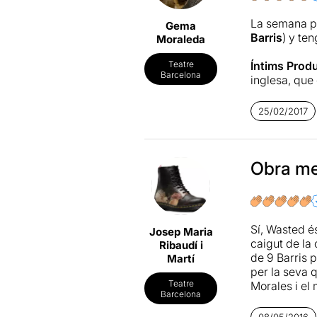
La semana p
Gema
Barris
) y te
Moraleda
Íntims Prod
Teatre
Barcelona
inglesa, que
hacen mayore
sido y que c
25/02/2017
perdedores,
nosotros.
Con una pues
Obra me
impecable 
Más informa
Sí, Wasted 
Josep Maria
caigut de la 
Ribaudí i
de 9 Barris 
Martí
per la seva q
Teatre
Morales i el 
Barcelona
pena. Va trio
08/05/2016