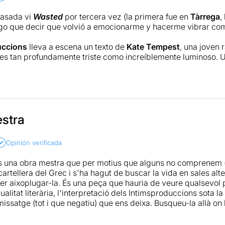
asada vi
Wasted
por tercera vez (la primera fue en
Tàrrega
,
ngo que decir que volvió a emocionarme y hacerme vibrar com
uccions
lleva a escena un texto de
Kate Tempest
, una joven
 es tan profundamente triste como increíblemente luminoso. U
s y descubren que su vida no les llena, que ya no son los jó
ada vez están más vacíos a pesar de tener la necesidad de se
 de antihéroes, de personajes tan humanos que nos recuerd
ta en escena totalmente original, unas interpretaciones a cor
stra
de
Iván Morales
,
Wasted
es uno de aquellos espectáculos irrep
Opinión verificada
ción en Somnis de teatre
és una obra mestra que per motius que alguns no comprenem
cartellera del Grec i s'ha hagut de buscar la vida en sales al
per aixoplugar-la. És una peça que hauria de veure qualsevo
ualitat literària, l'interpretació dels Intimsproduccions sota l
missatge (tot i que negatiu) que ens deixa. Busqueu-la allà on l
mfar a Tàrrega i ara ho hauria de fer a tot Catalunya, colló!