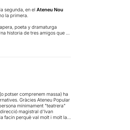
 la segunda, en el
Ateneu Nou
o la primera.
 rapera, poeta y dramaturga
na historia de tres amigos que se
venes con ilusiones que habían
guir soñando. Una historia de
an mucho (quizás demasiado) a
azón abierto y bajo la dirección
etibles que hay que ver sí o sí.
 (o potser comprenem massa) ha
ternatives. Gràcies Ateneu Popular
l persona mínimament "teatrera"
a direcció magistral d'Ivan
a facin perquè val molt i molt la