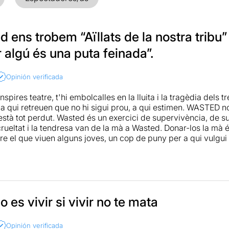
 ens trobem “Aïllats de la nostra tribu
 algú és una puta feinada”.
Opinión verificada
spires teatre, t'hi embolcalles en la lluita i la tragèdia dels t
a qui retreuen que no hi sigui prou, a qui estimen. WASTED no é
està tot perdut. Wasted és un exercici de supervivència, de sup
crueltat i la tendresa van de la mà a Wasted. Donar-los la mà é
re el que viuen alguns joves, un cop de puny per a qui vulgui 
ó actoral en la que hi aboquen desbocament, a raig i sense c
que aprèn dels seus mots i els seu silencis, de la música que
e colpegen la consciència i l’inconscient.
ampliada a
Companyia de teatre i cultures
 es vivir si vivir no te mata
Opinión verificada