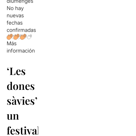
diumenges
No hay
nuevas
fechas
confirmadas
Más
información
‘Les
dones
sàvies’
:
un
festival