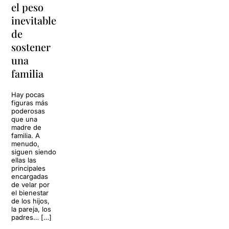
el peso
lágrimas'
en
inevitable
vuelve a
'Cancun'
de
Barcelona
para
sostener
replantear
La música
una
toda una
volverá a
familia
llenar la casa
vida
de los Von
Trapp.
Hay pocas
Sonrisas y
Sol, playa,
figuras más
lágrimas, uno
cócteles y un
poderosas
de los
resort
que una
grandes
paradisíaco. El
madre de
clásicos de la
escenario
familia. A
historia del
parece
menudo,
teatro musical,
perfecto para
siguen siendo
llegará al
desconectar de
ellas las
Teatre Apolo
la rutina, pero
principales
del […]
una
encargadas
conversación
de velar por
inoportuna
27 julio 2026
el bienestar
puede
de los hijos,
convertir unas
la pareja, los
vacaciones
padres… […]
entre amigos
en una revisión