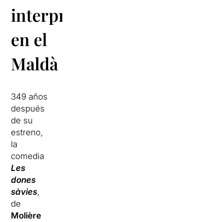
interpretativo
en el
Maldà
349 años
después
de su
estreno,
la
comedia
Les
dones
sàvies
,
de
Molière