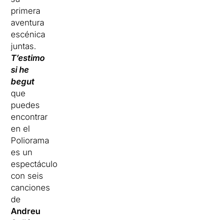
primera
aventura
escénica
juntas.
T’estimo
si he
begut
que
puedes
encontrar
en el
Poliorama
es un
espectáculo
con seis
canciones
de
Andreu