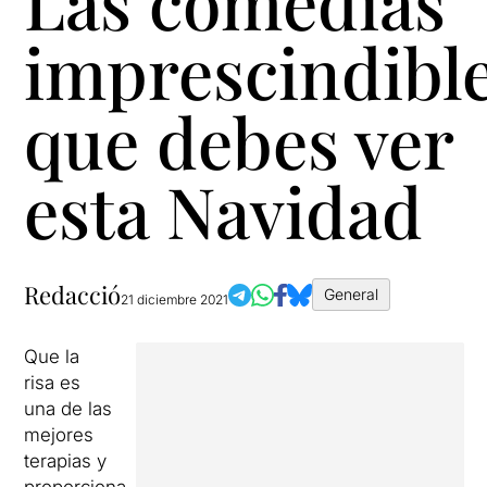
Las comedias
imprescindibl
que debes ver
esta Navidad
Redacció
General
21 diciembre 2021
Que la
risa es
una de las
mejores
terapias y