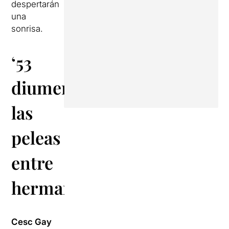
despertarán
una
sonrisa.
‘
53
diumenges
‘:
las
peleas
entre
hermanos
Cesc Gay