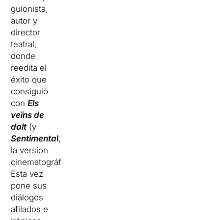
guionista,
autor y
director
teatral,
donde
reedita el
éxito que
consiguió
con
Els
veïns de
dalt
(y
Sentimenta
l
,
la versión
cinematográfica).
Esta vez
pone sus
diálogos
afilados e