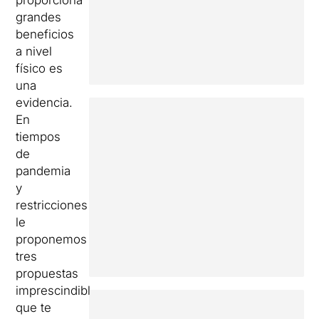
proporciona
grandes
beneficios
a nivel
físico es
una
evidencia.
En
tiempos
de
pandemia
y
restricciones
le
proponemos
tres
propuestas
imprescindibles
que te