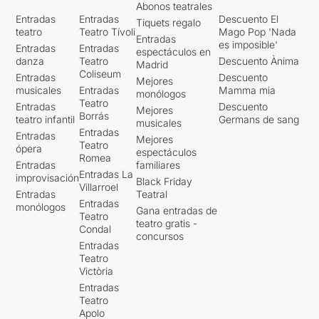
Abonos teatrales
Entradas
Entradas
Descuento El
Tiquets regalo
teatro
Teatro Tívoli
Mago Pop 'Nada
Entradas
es imposible'
Entradas
Entradas
espectáculos en
danza
Teatro
Descuento Ànima
Madrid
Coliseum
Entradas
Descuento
Mejores
musicales
Entradas
Mamma mia
monólogos
Teatro
Entradas
Descuento
Mejores
Borrás
teatro infantil
Germans de sang
musicales
Entradas
Entradas
Mejores
Teatro
ópera
espectáculos
Romea
Entradas
familiares
Entradas La
improvisación
Black Friday
Villarroel
Entradas
Teatral
Entradas
monólogos
Gana entradas de
Teatro
teatro gratis -
Condal
concursos
Entradas
Teatro
Victòria
Entradas
Teatro
Apolo