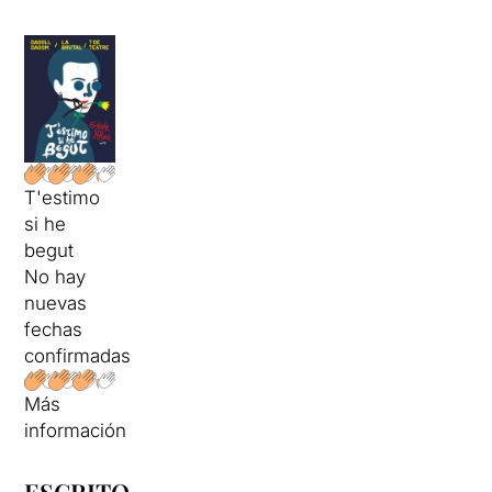
T'estimo
si he
begut
No hay
nuevas
fechas
confirmadas
Más
información