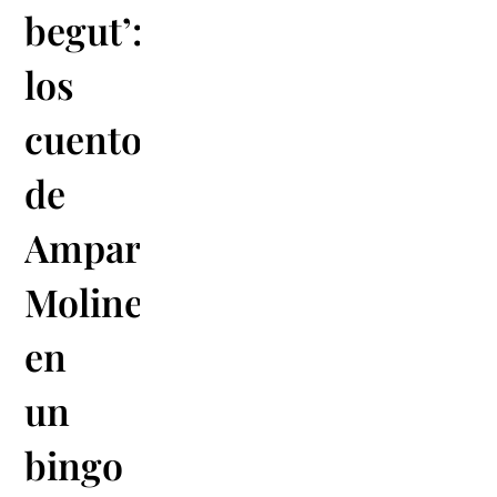
begut’
:
los
cuentos
de
Amparo
Moliner
en
un
bingo