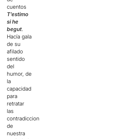
cuentos
T’estimo
si he
begut
.
Hacía gala
de su
afilado
sentido
del
humor, de
la
capacidad
para
retratar
las
contradicciones
de
nuestra