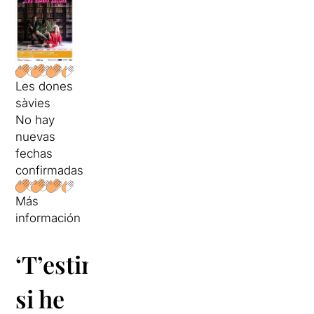
Les dones
sàvies
No hay
nuevas
fechas
confirmadas
Más
información
‘T’estimo
si he