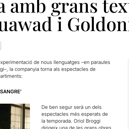
 amb grans tex
uawad i Goldon
experimentació de nous llenguatges –en paraules
ggi–, la companyia torna als espectacles de
partiments:
 SANGRE’
De ben segur serà un dels
espectacles més esperats de
la temporada. Oriol Broggi
dirigeix una de les grans obres