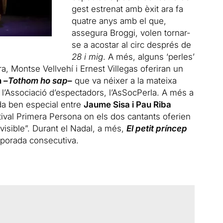
gest estrenat amb èxit ara fa
quatre anys amb el que,
assegura Broggi, volen tornar-
se a acostar al circ després de
28 i mig
. A més, alguns ‘perles’
, Montse Vellvehí i Ernest Villegas oferiran un
 –
Tothom ho sap
–
que va néixer a la mateixa
 l’Associació d’espectadors, l’AsSocPerla. A més a
da ben especial entre
Jaume Sisa i Pau Riba
ival Primera Persona on els dos cantants oferien
isible”. Durant el Nadal, a més,
El petit príncep
emporada consecutiva.