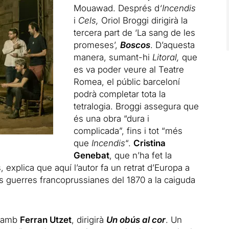
Mouawad. Després d
‘
Incendis
i
Cels,
Oriol Broggi dirigirà la
tercera part de ‘La sang de les
promeses’,
Boscos
. D’aquesta
manera, sumant-hi
Litoral,
que
es va poder veure al Teatre
Romea, el públic barceloní
podrà completar tota la
tetralogia. Broggi assegura que
és una obra “dura i
complicada”, fins i tot “més
que
Incendis
“.
Cristina
Genebat
, que n’ha fet la
, explica que aquí l’autor fa un retrat d’Europa a
s guerres francoprussianes del 1870 a la caiguda
s amb
Ferran Utzet
, dirigirà
Un obús al cor
. Un