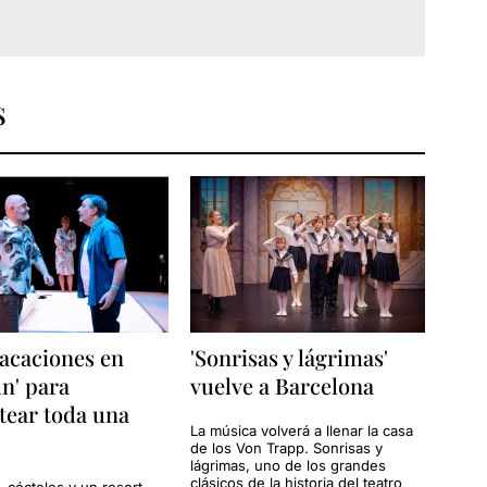
S
acaciones en
'Sonrisas y lágrimas'
n' para
vuelve a Barcelona
tear toda una
La música volverá a llenar la casa
de los Von Trapp. Sonrisas y
lágrimas, uno de los grandes
clásicos de la historia del teatro
, cócteles y un resort