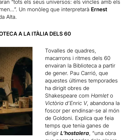
aran “tots els seus universos: els vincles amb els
remen…”. Un monòleg que interpretarà
Ernest
a Alta.
TECA A LA ITÀLIA DELS 60
Tovalles de quadres,
macarrons i ritmes dels 60
envairan la Biblioteca a partir
de gener. Pau Carrió, que
aquestes últimes temporades
ha dirigit obres de
Shakespeare com
Hamlet
o
Victòria d’Enric V
, abandona la
foscor per endinsar-se al món
de Goldoni. Explica que feia
temps que tenia ganes de
dirigir
L’hostalera
, “una obra