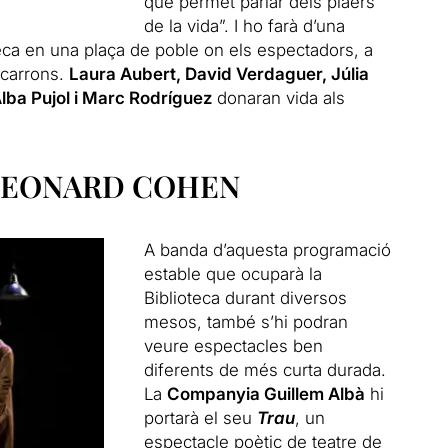
que permet parlar dels plaers
de la vida”. I ho farà d’una
teca en una plaça de poble on els espectadors, a
acarrons.
Laura Aubert, David Verdaguer, Júlia
 Alba Pujol i Marc Rodríguez
donaran vida als
 LEONARD COHEN
A banda d’aquesta programació
estable que ocuparà la
Biblioteca durant diversos
mesos, també s’hi podran
veure espectacles ben
diferents de més curta durada.
La
Companyia Guillem Albà
hi
portarà el seu
Trau
, un
espectacle poètic de teatre de