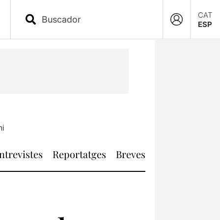
CAT
ESP
ni
ntrevistes
Reportatges
Breves