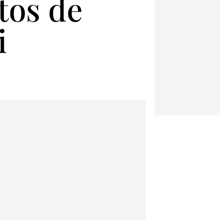
tos de
i