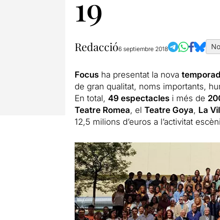
19
Redacció
No
6 septiembre 2018
Focus
ha presentat la nova
temporad
de gran qualitat, noms importants, hu
En total,
49 espectacles
i més de
200
Teatre Romea
, el
Teatre Goya
,
La Vi
12,5 milions d’euros a l’activitat escèn