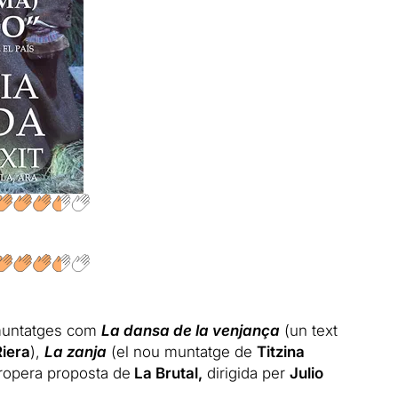
 muntatges com
La dansa de la venjança
(un text
Riera
),
La zanja
(el nou muntatge de
Titzina
propera proposta de
La Brutal,
dirigida per
Julio