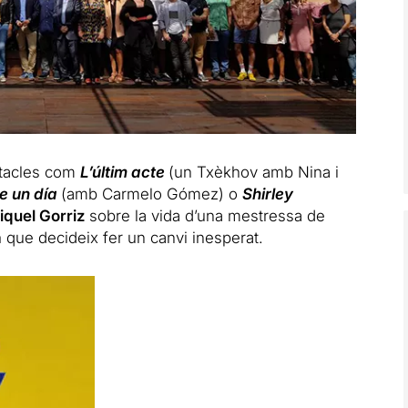
tacles com
L’últim acte
(un Txèkhov amb Nina i
e un día
(amb Carmelo Gómez) o
Shirley
iquel Gorriz
sobre la vida d’una mestressa de
a
que decideix fer un canvi inesperat.