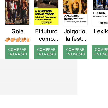
Gola
El futuro
Jolgorio,
Lexi
como
la festa
trabajo
de tots
COMPRAR
COMPRAR
COMPRAR
COMP
escénico
els meus
ENTRADAS
ENTRADAS
ENTRADAS
ENTRA
aniversa
ris