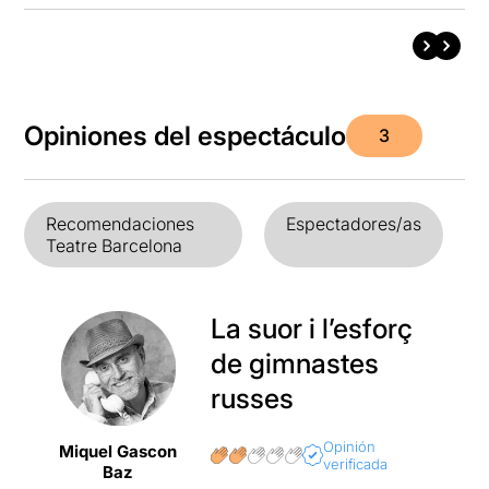
Opiniones del espectáculo
3
Recomendaciones
Espectadores/as
Teatre Barcelona
La suor i l’esforç
de gimnastes
russes
Opinión
Miquel Gascon
verificada
Baz