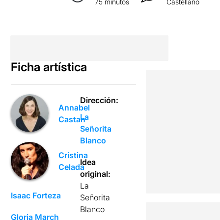
75 minutos
Castellano
Ficha artística
Dirección:
Annabel
La
Castan
Señorita
Blanco
Cristina
Idea
Celada
original:
La
Isaac Forteza
Señorita
Blanco
Gloria March