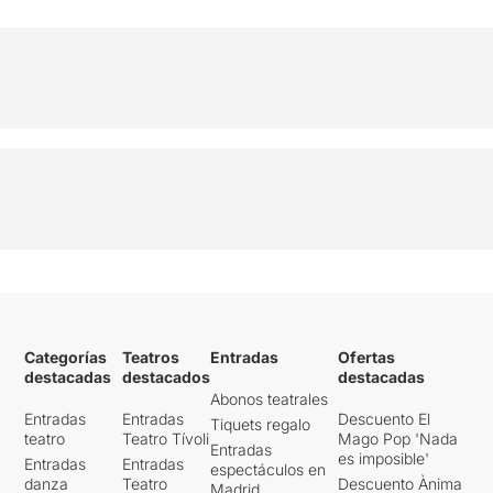
Categorías
Teatros
Entradas
Ofertas
destacadas
destacados
destacadas
Abonos teatrales
Entradas
Entradas
Descuento El
Tiquets regalo
teatro
Teatro Tívoli
Mago Pop 'Nada
Entradas
es imposible'
Entradas
Entradas
espectáculos en
danza
Teatro
Descuento Ànima
Madrid