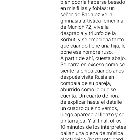
bien podría haberse basado
convertim en "el nostre
en mis filias y fobias: un
darrer enemic".
señor de Badajoz ve la
gimnasia artística femenina
Definida com una mena de
de Munich’72, vive la
road movie, que
per
desgracia y triunfo de la
nosaltres ha resultat força
Korbut, y se emociona tanto
confús
; un homenatge als
que cuando tiene una hija, le
éssers sensibles d'aquest
pone ese nombre ruso.
món, que ha començat amb
A partir de ahí, cuesta abajo.
unes escenes que
Se narra en exceso cómo se
recordaven vagament el
siente la chica cuando años
tràiler que vàrem veure fa un
después visita Rusia en
any, però que després es
compaía de su pareja,
perd amb unes
escenes
aburrido como lo que se
força estàtiques
cuenta. Un cuarto de hora
desdibuixades que en
de explicar hasta el detalle
conjunt no ens ha
un cuadro que no vemos,
interessat
, malgrat alguns
luego aparece el lienzo y se
moments potents i d'altres
pintarrajea. Y al final, otros
que
ens han fet caure en
10 minutos de los intérpretes
l'avorriment i la badallada
.
bailan una pieza de música
electrónica (bastasnte hard,
Per veure l'apunt original,