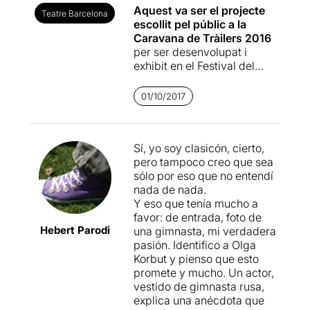
Aquest va ser el projecte
Teatre Barcelona
escollit pel públic a la
Caravana de Tràilers 2016
per ser desenvolupat i
exhibit en el Festival del
2017; nosaltres llavors
vàrem estar presents i els
01/10/2017
nostres vots no van ser per
aquesta proposta, que
llavors tampoc ens va
Sí, yo soy clasicón, cierto,
convencer.
pero tampoco creo que sea
sólo por eso que no entendí
Un fet autobiogràfic treballat
nada de nada.
amb un caire col·lectiu,
parla
Y eso que tenía mucho a
de suor i d'esforç de
favor: de entrada, foto de
gimnastes russes
, dels
Hebert Parodi
una gimnasta, mi verdadera
xantatges emocionals que
pasión. Identifico a Olga
ens fem a nosaltres
Korbut y pienso que esto
mateixos, de les trampes
promete y mucho. Un actor,
que ens posem, de
com
vestido de gimnasta rusa,
deixem passar l'hora de fer
explica una anécdota que
moltes coses
, de com ens