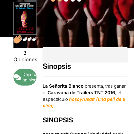
3
Opiniones
Sinopsis
Deja tu
opinión
L
a Señorita Blanco
presenta, tras ganar
el
Caravana de Trailers TNT 2016
, el
espectáculo
nosoyrusa# (una peli de ti
vida)
.
SINOPSIS