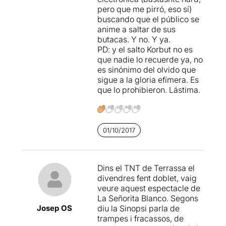
pero que me pirró, eso sí)
només cal clicar
AQUÍ
buscando que el público se
anime a saltar de sus
butacas. Y no. Y ya.
PD: y el salto Korbut no es
que nadie lo recuerde ya, no
es sinónimo del olvido que
sigue a la gloria efímera. Es
que lo prohibieron. Lástima.
01/10/2017
Dins el TNT de Terrassa el
divendres fent doblet, vaig
veure aquest espectacle de
La Señorita Blanco. Segons
Josep OS
diu la Sinopsi parla de
trampes i fracassos, de