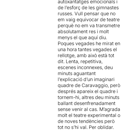
autoxantatges emocionals i
de l’esforç de les gimnastes
russes. Vull pensar que no
em vaig equivocar de teatre
perquè no em va transmetre
absolutament res i molt
menys el que aquí diu.
Poques vegades he mirat en
una hora tantes vegades el
rellotge, amb això està tot
dit. Lenta, repetitiva,
escenes inconnexes, deu
minuts aguantant
l’explicació d’un imaginari
quadre de Caravaggio, però
després apareix el quadre i
tornem-hi, altres deu minuts
ballant desenfrenadament
sense venir al cas. M’agrada
molt el teatre experimental o
de noves tendències però
tot no s’hi val. Per oblidar.