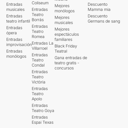
Coliseum
Entradas
Descuento
Mejores
musicales
Entradas
Mamma mia
monólogos
Teatro
Entradas
Descuento
Mejores
Borrás
teatro infantil
Germans de sang
musicales
Entradas
Entradas
Mejores
Teatro
ópera
espectáculos
Romea
Entradas
familiares
Entradas La
improvisación
Black Friday
Villarroel
Entradas
Teatral
Entradas
monólogos
Gana entradas de
Teatro
teatro gratis -
Condal
concursos
Entradas
Teatro
Victòria
Entradas
Teatro
Apolo
Entradas
Teatro Goya
Entradas
Espai Texas