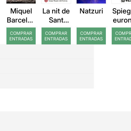
Miquel
La nit de
Natzuri
Spieg
Barcelon
Sant
euro
a: Rojos
Joan
COMPRAR
COMPRAR
COMPRAR
COMP
ENTRADAS
ENTRADAS
ENTRADAS
ENTRA