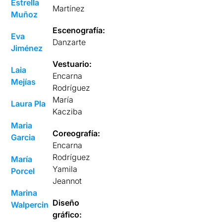
Estrella
Martínez
Muñoz
Escenografía:
Eva
Danzarte
Jiménez
Vestuario:
Laia
Encarna
Mejías
Rodríguez
María
Laura Pla
Kacziba
Maria
Coreografía:
Garcia
Encarna
Rodríguez
María
Yamila
Porcel
Jeannot
Marina
Diseño
Walpercin
gráfico: