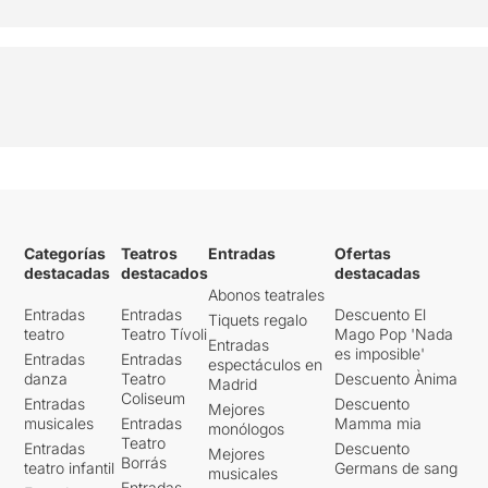
Categorías
Teatros
Entradas
Ofertas
destacadas
destacados
destacadas
Abonos teatrales
Entradas
Entradas
Descuento El
Tiquets regalo
teatro
Teatro Tívoli
Mago Pop 'Nada
Entradas
es imposible'
Entradas
Entradas
espectáculos en
danza
Teatro
Descuento Ànima
Madrid
Coliseum
Entradas
Descuento
Mejores
musicales
Entradas
Mamma mia
monólogos
Teatro
Entradas
Descuento
Mejores
Borrás
teatro infantil
Germans de sang
musicales
Entradas