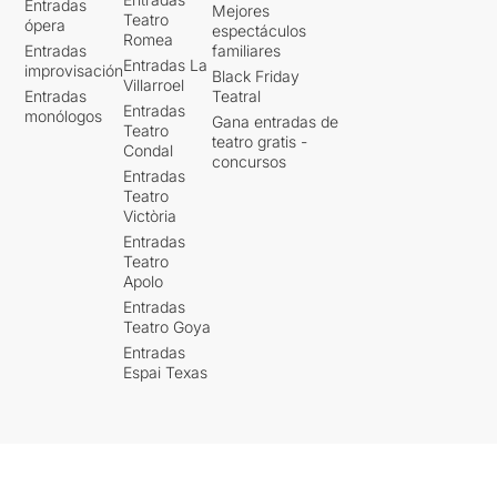
Entradas
Mejores
Teatro
ópera
espectáculos
Romea
Entradas
familiares
Entradas La
improvisación
Black Friday
Villarroel
Entradas
Teatral
Entradas
monólogos
Gana entradas de
Teatro
teatro gratis -
Condal
concursos
Entradas
Teatro
Victòria
Entradas
Teatro
Apolo
Entradas
Teatro Goya
Entradas
Espai Texas