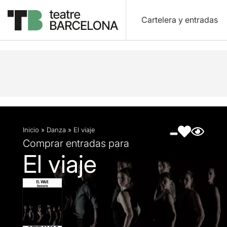
Cartelera y entradas
Descripción
Ficha artística
Fotos y vídeos
Inicio
»
Danza
»
El viaje
Comprar entradas para
El viaje