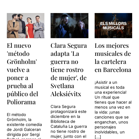
El nuevo
Clara Segura
Los mejores
'método
adapta 'La
musicales de
Grönholm'
guerra no
la cartelera
vuelve a
tiene rostro
en Barcelona
poner a
de mujer', de
¡Asistir a un
prueba al
Svetlana
musical es toda
público del
Aleksiévitx
una experiencia!
Un ritual que
Poliorama
tienes que hacer al
Clara Segura
menos una vez en
protagonizará este
la vida: ¡unas
El método
diciembre en la
canciones que se
Grönholm, la
Biblioteca de
enganchan, unos
existente comedia
Cataluña La guerra
personajes
de Jordi Galceran
no tiene rostro de
inolvidables, un
dirigida por Sergi
mujer, junto con el
[…]