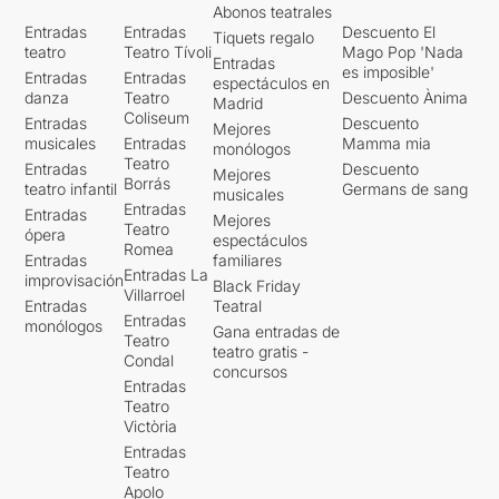
Abonos teatrales
Entradas
Entradas
Descuento El
Tiquets regalo
teatro
Teatro Tívoli
Mago Pop 'Nada
Entradas
es imposible'
Entradas
Entradas
espectáculos en
danza
Teatro
Descuento Ànima
Madrid
Coliseum
Entradas
Descuento
Mejores
musicales
Entradas
Mamma mia
monólogos
Teatro
Entradas
Descuento
Mejores
Borrás
teatro infantil
Germans de sang
musicales
Entradas
Entradas
Mejores
Teatro
ópera
espectáculos
Romea
Entradas
familiares
Entradas La
improvisación
Black Friday
Villarroel
Entradas
Teatral
Entradas
monólogos
Gana entradas de
Teatro
teatro gratis -
Condal
concursos
Entradas
Teatro
Victòria
Entradas
Teatro
Apolo