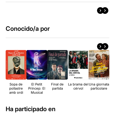
Conocido/a por
Sopa de
El Petit
Final de
La brama del
Una giornata
2
pollastre
Príncep: El
partida
cérvol
particolare
amb ordi
Musical
Ha participado en