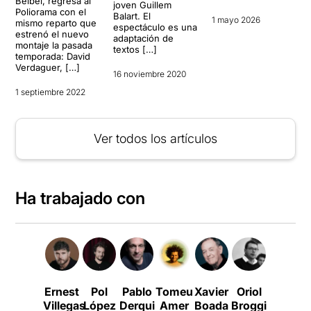
Belbel, regresa al
joven Guillem
Poliorama con el
Balart. El
1 mayo 2026
mismo reparto que
espectáculo es una
estrenó el nuevo
adaptación de
montaje la pasada
textos […]
temporada: David
Verdaguer, […]
16 noviembre 2020
1 septiembre 2022
Ver todos los artículos
Ha trabajado con
Ernest
Pol
Pablo
Tomeu
Xavier
Oriol
La
Villegas
López
Derqui
Amer
Boada
Broggi
Perla
C