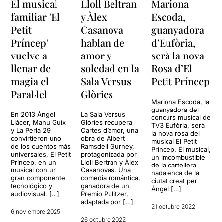
El musical
Lloll Beltran
Mariona
familiar 'El
y Àlex
Escoda,
Petit
Casanova
guanyadora
Príncep'
hablan de
d’Eufòria,
vuelve a
amor y
serà la nova
llenar de
soledad en la
Rosa d’El
magia el
Sala Versus
Petit Príncep
Paral·lel
Glòries
Mariona Escoda, la
guanyadora del
En 2013 Àngel
La Sala Versus
concurs musical de
Llàcer, Manu Guix
Glòries recupera
TV3 Eufòria, serà
y La Perla 29
Cartes d’amor, una
la nova rosa del
convirtieron uno
obra de Albert
musical El Petit
de los cuentos más
Ramsdell Gurney,
Príncep. El musical,
universales, El Petit
protagonizada por
un imcombustible
Príncep, en un
Lloll Bertran y Àlex
de la cartellera
musical con un
Casanovas. Una
nadalenca de la
gran componente
comedia romántica,
ciutat creat per
tecnológico y
ganadora de un
Àngel […]
audiovisual. […]
Premio Pulitzer,
adaptada por […]
21 octubre 2022
6 noviembre 2025
26 octubre 2022