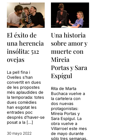
El éxito de
Una historia
una herencia
sobre amor y
insólita: 512
muerte con
ovejas
Mireia
Portas y Sara
La pell fina i
Espígul
Ovelles s’han
convertit en dues
de les propostes
Rita de Marta
més aplaudides de
Buchaca vuelve a
la temporada: totes
la cartelera con
dues comèdies
dos nuevas
han esgotat les
protagonistas:
entrades poc
Mireia Portas y
després d’haver-se
Sara Espígul. La
posat a la […]
obra vuelve a
Villarroel este mes
30 mayo 2022
de mayo durante
sólo tres semanas.