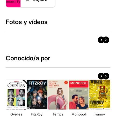
Fotos y vídeos
Conocido/a por
Ovelles
FitzRoy:
Temps
Monopoli
Ivànov