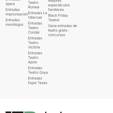
Mejores
Teatro
ópera
espectáculos
Romea
Entradas
familiares
Entradas La
improvisación
Black Friday
Villarroel
Entradas
Teatral
Entradas
monólogos
Gana entradas de
Teatro
teatro gratis -
Condal
concursos
Entradas
Teatro
Victòria
Entradas
Teatro
Apolo
Entradas
Teatro Goya
Entradas
Espai Texas