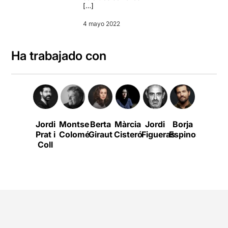
[…]
4 mayo 2022
Ha trabajado con
Jordi
Montse
Berta
Màrcia
Jordi
Borja
Frances
Prat i
Colomé
Giraut
Cisteró
Figueras
Espinosa
Ferrer
Coll