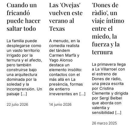
Cuando un
Las 'Ovejas'
'Dones de
fricandó
vuelven este
ràdio', un
puede hacer
verano al
viaje íntimo
saltar todo
Texas
entre el
miedo, la
La familia puede
A menudo, en la
fuerza y ​​la
desplegarse como
comedia realista
ternura
un vasto territorio
del tándem
irrigado por la
Carmen Marfà y
ternura y el afecto,
Yago Alonso
La primavera llega
pero también
destaca un
a La Villarroel con
construirse bajo
elemento insólito:
el estreno de
una arquitectura
contactos con el
Dones de ràdio,
dominada por la
más allá en La
una pieza escrita
soledad y la
presència, formas
por Cristina
incomprensión. Un
de entierro
Clemente y dirigida
paisaje […]
irreverentes en […]
por Sergi Belbel
que aborda con
22 julio 2026
14 junio 2026
valentía y
sensibilidad […]
26 marzo 2025