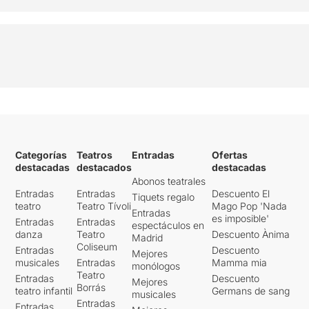
Categorías
Teatros
Entradas
Ofertas
destacadas
destacados
destacadas
Abonos teatrales
Entradas
Entradas
Descuento El
Tiquets regalo
teatro
Teatro Tívoli
Mago Pop 'Nada
Entradas
es imposible'
Entradas
Entradas
espectáculos en
danza
Teatro
Descuento Ànima
Madrid
Coliseum
Entradas
Descuento
Mejores
musicales
Entradas
Mamma mia
monólogos
Teatro
Entradas
Descuento
Mejores
Borrás
teatro infantil
Germans de sang
musicales
Entradas
Entradas