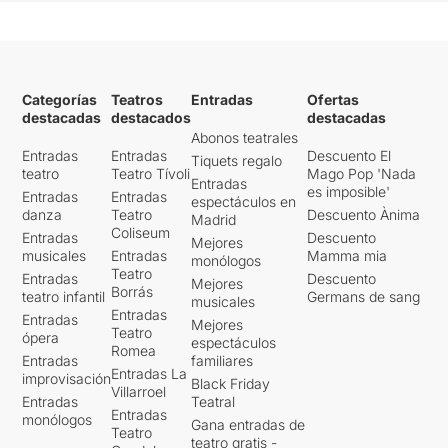
Categorías
Teatros
Entradas
Ofertas
destacadas
destacados
destacadas
Abonos teatrales
Entradas
Entradas
Descuento El
Tiquets regalo
teatro
Teatro Tívoli
Mago Pop 'Nada
Entradas
es imposible'
Entradas
Entradas
espectáculos en
danza
Teatro
Descuento Ànima
Madrid
Coliseum
Entradas
Descuento
Mejores
musicales
Entradas
Mamma mia
monólogos
Teatro
Entradas
Descuento
Mejores
Borrás
teatro infantil
Germans de sang
musicales
Entradas
Entradas
Mejores
Teatro
ópera
espectáculos
Romea
Entradas
familiares
Entradas La
improvisación
Black Friday
Villarroel
Entradas
Teatral
Entradas
monólogos
Gana entradas de
Teatro
teatro gratis -