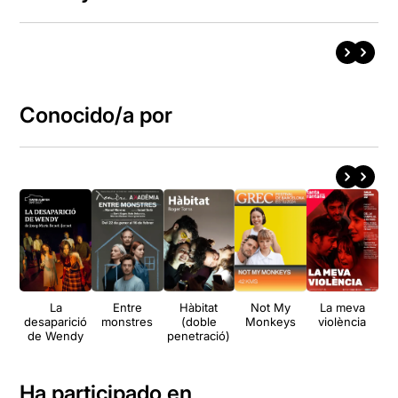
Conocido/a por
La
Entre
Hàbitat
Not My
La meva
Upp
desaparició
monstres
(doble
Monkeys
violència
de Wendy
penetració)
Ha participado en