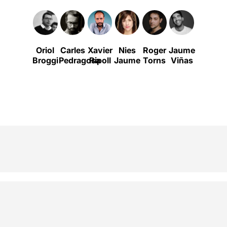
Oriol
Carles
Xavier
Nies
Roger
Jaume
Rafa
Broggi
Pedragosa
Ripoll
Jaume
Torns
Viñas
Delacro