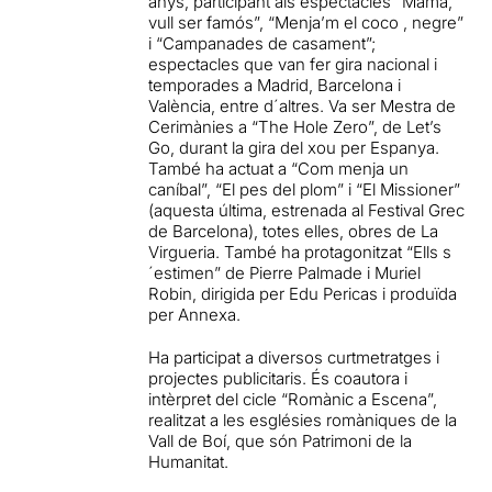
anys, participant als espectacles “Mama,
vull ser famós”, “Menja’m el coco , negre”
i “Campanades de casament”;
espectacles que van fer gira nacional i
temporades a Madrid, Barcelona i
València, entre d´altres. Va ser Mestra de
Cerimànies a “The Hole Zero”, de Let’s
Go, durant la gira del xou per Espanya.
També ha actuat a “Com menja un
caníbal”, “El pes del plom” i “El Missioner”
(aquesta última, estrenada al Festival Grec
de Barcelona), totes elles, obres de La
Virgueria. També ha protagonitzat “Ells s
´estimen” de Pierre Palmade i Muriel
Robin, dirigida per Edu Pericas i produïda
per Annexa.
Ha participat a diversos curtmetratges i
projectes publicitaris. És coautora i
intèrpret del cicle “Romànic a Escena”,
realitzat a les esglésies romàniques de la
Vall de Boí, que són Patrimoni de la
Humanitat.