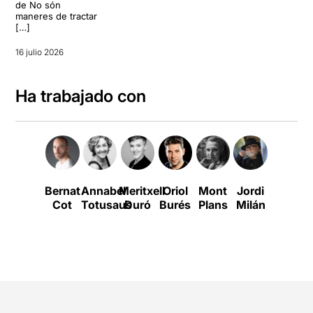
de No són
maneres de tractar
[…]
16 julio 2026
Ha trabajado con
Bernat
Annabel
Meritxell
Oriol
Mont
Jordi
Xavi
Cot
Totusaus
Duró
Burés
Plans
Milán
Tena