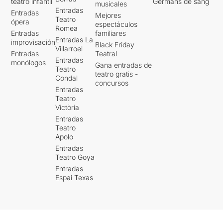
teatro infantil
Germans de sang
musicales
Entradas
Entradas
Mejores
Teatro
ópera
espectáculos
Romea
Entradas
familiares
Entradas La
improvisación
Black Friday
Villarroel
Entradas
Teatral
Entradas
monólogos
Gana entradas de
Teatro
teatro gratis -
Condal
concursos
Entradas
Teatro
Victòria
Entradas
Teatro
Apolo
Entradas
Teatro Goya
Entradas
Espai Texas