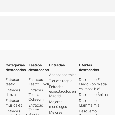
Categorías
Teatros
Entradas
Ofertas
destacadas
destacados
destacadas
Abonos teatrales
Entradas
Entradas
Descuento El
Tiquets regalo
teatro
Teatro Tívoli
Mago Pop 'Nada
Entradas
es imposible'
Entradas
Entradas
espectáculos en
danza
Teatro
Descuento Ànima
Madrid
Coliseum
Entradas
Descuento
Mejores
musicales
Entradas
Mamma mia
monólogos
Teatro
Entradas
Descuento
Mejores
Borrás