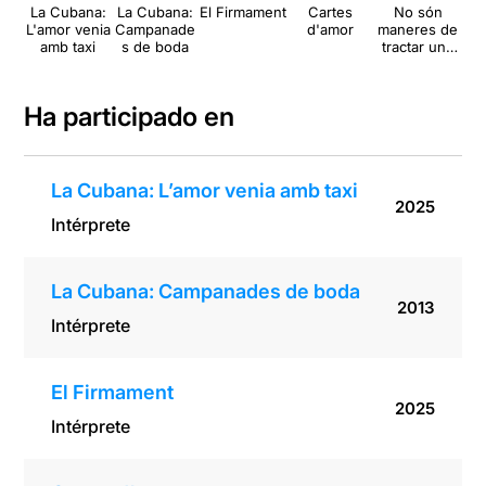
La Cubana:
La Cubana:
El Firmament
Cartes
No són
B
L'amor venia
Campanade
d'amor
maneres de
amb taxi
s de boda
tractar una
dona
Ha participado en
La Cubana: L’amor venia amb taxi
2025
Intérprete
La Cubana: Campanades de boda
2013
Intérprete
El Firmament
2025
Intérprete