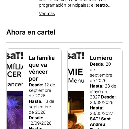
programación principales: el
teatro
familiar
y para escuelas
y la
danza
Ver más
contemporánea
.
Desde sus inicios, el SAT! es también el
Ahora en cartel
escenario del
FICA’T al SAT!
,
La Mostra
d’Arts Escèniques Amateurs del
Districte de Sant Andreu.
La família
Lumiero
que va
Desde:
20
de
vèncer
septiembre
por
de 2026
Desde:
12 de
Hasta:
23 de
septiembre
mayo de
de 2026
2027
Desde:
Hasta:
13 de
20/09/2026
septiembre
Hasta:
de 2026
23/05/2027
Desde:
SAT! Sant
12/09/2026
Andreu
Hasta: