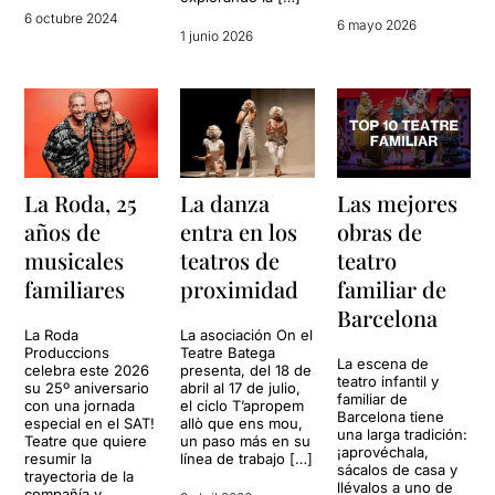
6 octubre 2024
6 mayo 2026
1 junio 2026
La Roda, 25
La danza
Las mejores
años de
entra en los
obras de
musicales
teatros de
teatro
familiares
proximidad
familiar de
Barcelona
La Roda
La asociación On el
Produccions
Teatre Batega
La escena de
celebra este 2026
presenta, del 18 de
teatro infantil y
su 25º aniversario
abril al 17 de julio,
familiar de
con una jornada
el ciclo T’apropem
Barcelona tiene
especial en el SAT!
allò que ens mou,
una larga tradición:
Teatre que quiere
un paso más en su
¡aprovéchala,
resumir la
línea de trabajo […]
sácalos de casa y
trayectoria de la
llévalos a uno de
compañía y