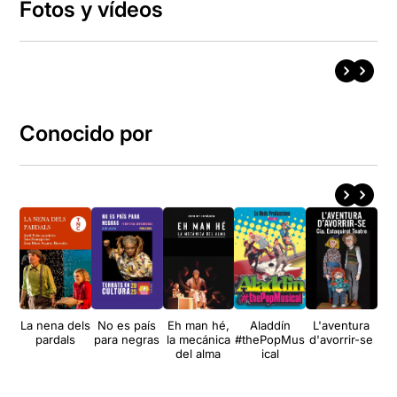
Fotos y vídeos
Conocido por
La nena dels
No es país
Eh man hé,
Aladdín
L'aventura
Ar
pardals
para negras
la mecánica
#thePopMus
d'avorrir-se
lle
del alma
ical
q