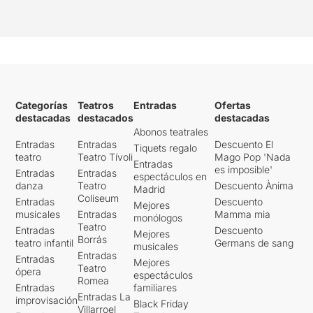
Categorías
Teatros
Entradas
Ofertas
destacadas
destacados
destacadas
Abonos teatrales
Entradas
Entradas
Descuento El
Tiquets regalo
teatro
Teatro Tívoli
Mago Pop 'Nada
Entradas
es imposible'
Entradas
Entradas
espectáculos en
danza
Teatro
Descuento Ànima
Madrid
Coliseum
Entradas
Descuento
Mejores
musicales
Entradas
Mamma mia
monólogos
Teatro
Entradas
Descuento
Mejores
Borrás
teatro infantil
Germans de sang
musicales
Entradas
Entradas
Mejores
Teatro
ópera
espectáculos
Romea
Entradas
familiares
Entradas La
improvisación
Black Friday
Villarroel