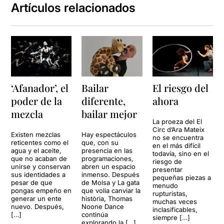
Artículos relacionados
‘Afanador’, el
Bailar
El riesgo del
poder de la
diferente,
ahora
mezcla
bailar mejor
La proeza del El
Circ d’Ara Mateix
Existen mezclas
Hay espectáculos
no se encuentra
reticentes como el
que, con su
en el más difícil
agua y el aceite,
presencia en las
todavía, sino en el
que no acaban de
programaciones,
riesgo de
unirse y conservan
abren un espacio
presentar
sus identidades a
inmenso. Después
pequeñas piezas a
pesar de que
de Molsa y La gata
menudo
pongas empeño en
que volia canviar la
rupturistas,
generar un ente
història, Thomas
muchas veces
nuevo. Después,
Noone Dance
inclasificables,
[…]
continúa
siempre […]
explorando la […]