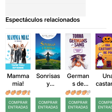
Espectáculos relacionados
Mamma
Sonrisas
German
Un
mia!
y
s de
casta
lágrimas
sang
da 
po
COMPRAR
COMPRAR
COMPRAR
COMP
ENTRADAS
ENTRADAS
ENTRADAS
ENTRA