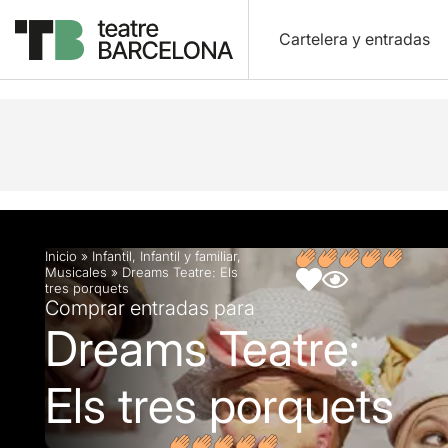
Cartelera y entradas
Descripción
Ficha artística
Inicio
»
Infantil
,
Infantil y familiar
,
Musicales
»
Dreams Teatre: Els
tres porquets
Comprar entradas para
Dreams Teatre:
Els tres porquets