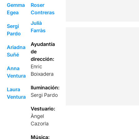
Gemma
Roser
Egea
Contreras
Julià
Sergi
Farràs
Pardo
Ayudantía
Ariadna
de
Suñé
dirección:
Enric
Anna
Boixadera
Ventura
Iluminación:
Laura
Sergi Pardo
Ventura
Vestuario:
Àngel
Cazorla
Música: