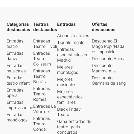
Categorías
Teatros
Entradas
Ofertas
destacadas
destacados
destacadas
Abonos teatrales
Entradas
Entradas
Descuento El
Tiquets regalo
teatro
Teatro Tívoli
Mago Pop 'Nada
Entradas
es imposible'
Entradas
Entradas
espectáculos en
danza
Teatro
Descuento Ànima
Madrid
Coliseum
Entradas
Descuento
Mejores
musicales
Entradas
Mamma mia
monólogos
Teatro
Entradas
Descuento
Mejores
Borrás
teatro infantil
Germans de sang
musicales
Entradas
Entradas
Mejores
Teatro
ópera
espectáculos
Romea
Entradas
familiares
Entradas La
improvisación
Black Friday
Villarroel
Entradas
Teatral
Entradas
monólogos
Gana entradas de
Teatro
teatro gratis -
Condal
concursos