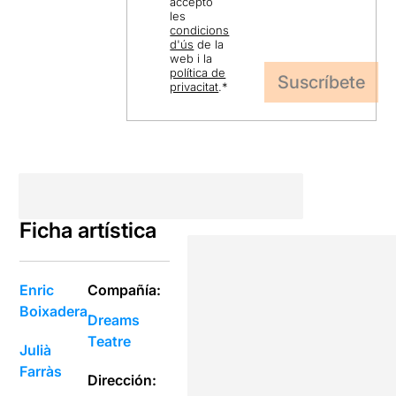
accepto
les
condicions
d'ús
de la
web i la
política de
privacitat
.
*
Ficha artística
Enric
Compañía:
Boixadera
Dreams
Teatre
Julià
Farràs
Dirección: