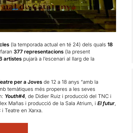
cles
(la temporada actual en té 24) dels quals
18
 faran
377 representacions
(la present
6 artistes
pujarà a l’escenari al llarg de la
eatre per a Joves
de 12 a 18 anys “amb la
c amb temàtiques més properes a les seves
an:
Youth#4
, de Didier Ruiz i producció del TNC i
Àlex Mañas i producció de la Sala Atrium, i
El futur
,
i Teatre en Xarxa.