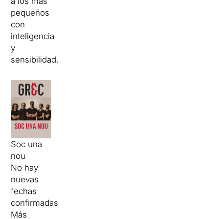
a los más
pequeños
con
inteligencia
y
sensibilidad.
Soc una
nou
No hay
nuevas
fechas
confirmadas
Más