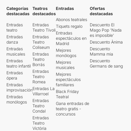
Categorías
Teatros
Entradas
Ofertas
destacadas
destacados
destacadas
Abonos teatrales
Entradas
Entradas
Descuento El
Tiquets regalo
teatro
Teatro Tívoli
Mago Pop 'Nada
Entradas
es imposible'
Entradas
Entradas
espectáculos en
danza
Teatro
Descuento Ànima
Madrid
Coliseum
Entradas
Descuento
Mejores
musicales
Entradas
Mamma mia
monólogos
Teatro
Entradas
Descuento
Mejores
Borrás
teatro infantil
Germans de sang
musicales
Entradas
Entradas
Mejores
Teatro
ópera
espectáculos
Romea
Entradas
familiares
Entradas La
improvisación
Black Friday
Villarroel
Entradas
Teatral
Entradas
monólogos
Gana entradas de
Teatro
teatro gratis -
Condal
concursos
Entradas
Teatro
Victòria