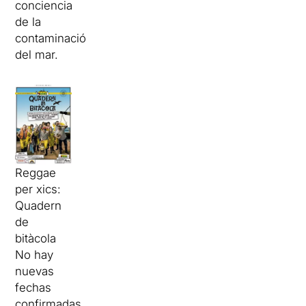
conciencia
de la
contaminación
del mar.
Reggae
per xics:
Quadern
de
bitàcola
No hay
nuevas
fechas
confirmadas