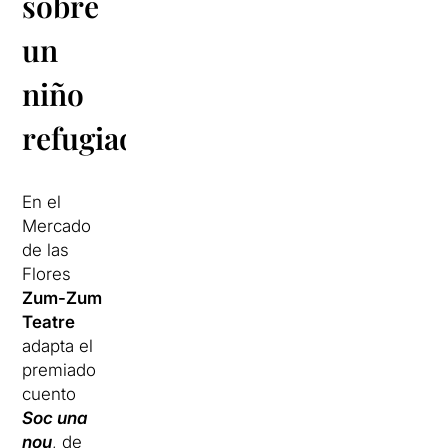
sobre
un
niño
refugiado
En el
Mercado
de las
Flores
Zum-Zum
Teatre
adapta el
premiado
cuento
Soc una
nou
, de