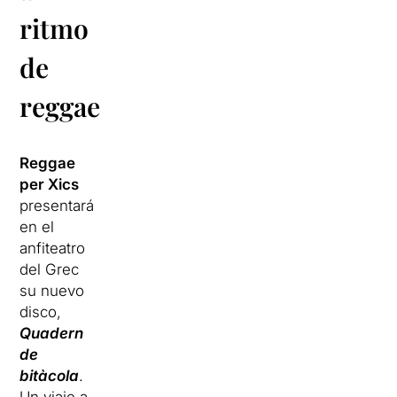
ritmo
de
reggae
Reggae
per Xics
presentará
en el
anfiteatro
del Grec
su nuevo
disco,
Quadern
de
bitàcola
.