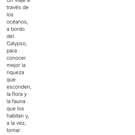
Un viaje a
través de
los
océanos,
a bordo
del
Calypso,
para
conocer
mejor la
riqueza
que
esconden,
la flora y
la fauna
que los
habitan y,
a la vez,
tomar