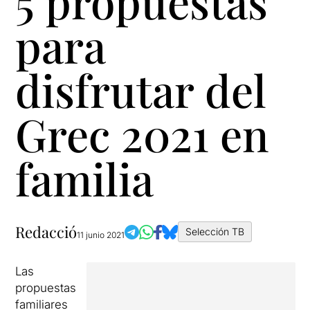
5 propuestas
para
disfrutar del
Grec 2021 en
familia
Redacció
Selección TB
11 junio 2021
Las
propuestas
familiares