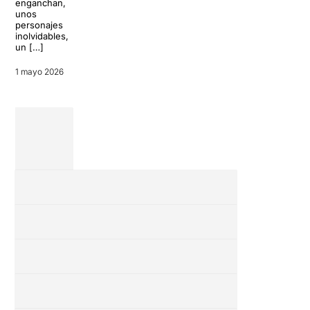
enganchan,
donde se pueden
unos
encontrar los
personajes
montajes más
inolvidables,
singulares,
un […]
arriesgados […]
1 mayo 2026
15 febrero 2026