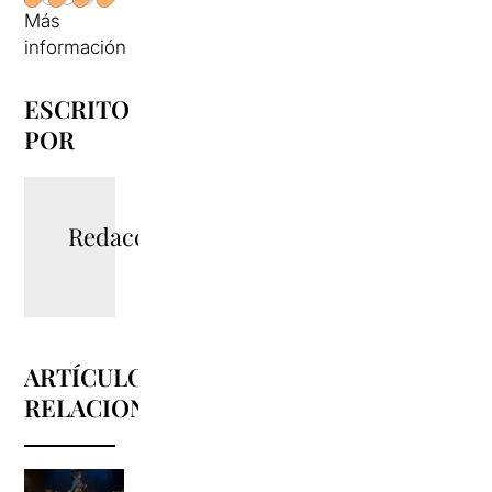
Más
información
ESCRITO
POR
Redacció
ARTÍCULOS
RELACIONADOS