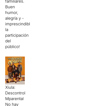
familiares.
Buen
humor,
alegría y -
imprescindible-
la
participación
del
público!
Xiula:
Descontrol
Mparental
No hay