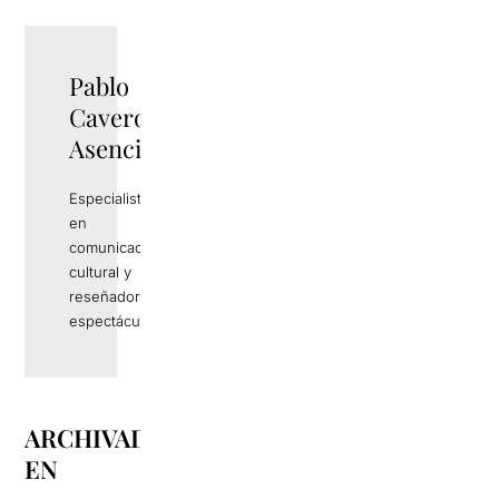
Pablo
Cavero
Asencio
Especialista
en
comunicación
cultural y
reseñador de
espectáculos
ARCHIVADO
EN