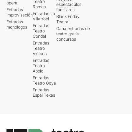
Teatro
ópera
espectáculos
Romea
Entradas
familiares
Entradas La
improvisación
Black Friday
Villarroel
Entradas
Teatral
Entradas
monólogos
Gana entradas de
Teatro
teatro gratis -
Condal
concursos
Entradas
Teatro
Victòria
Entradas
Teatro
Apolo
Entradas
Teatro Goya
Entradas
Espai Texas