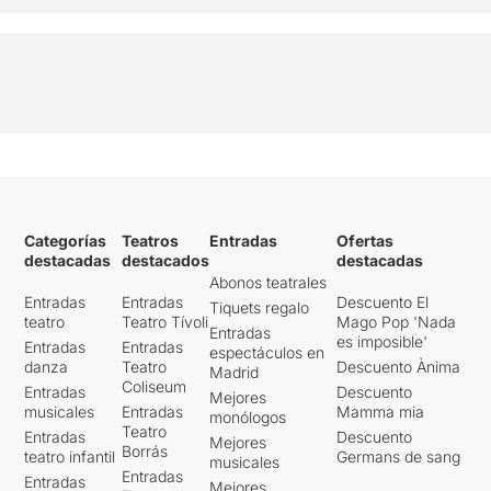
Categorías
Teatros
Entradas
Ofertas
destacadas
destacados
destacadas
Abonos teatrales
Entradas
Entradas
Descuento El
Tiquets regalo
teatro
Teatro Tívoli
Mago Pop 'Nada
Entradas
es imposible'
Entradas
Entradas
espectáculos en
danza
Teatro
Descuento Ànima
Madrid
Coliseum
Entradas
Descuento
Mejores
musicales
Entradas
Mamma mia
monólogos
Teatro
Entradas
Descuento
Mejores
Borrás
teatro infantil
Germans de sang
musicales
Entradas
Entradas
Mejores