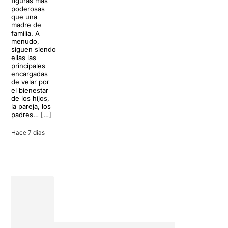
figuras más
lágrimas, uno
cócteles y un
poderosas
de los
resort
que una
grandes
paradisíaco. El
madre de
clásicos de la
escenario
familia. A
historia del
parece
menudo,
teatro musical,
perfecto para
siguen siendo
llegará al
desconectar de
ellas las
Teatre Apolo
la rutina, pero
principales
del […]
una
encargadas
conversación
de velar por
inoportuna
27 julio 2026
el bienestar
puede
de los hijos,
convertir unas
la pareja, los
vacaciones
padres… […]
entre amigos
en una revisión
Hace 7 dias
completa […]
28 julio 2026