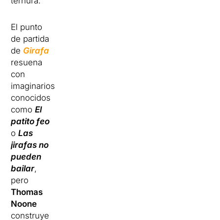
ternura.
El punto
de partida
de
Girafa
resuena
con
imaginarios
conocidos
como
El
patito feo
o
Las
jirafas no
pueden
bailar
,
pero
Thomas
Noone
construye