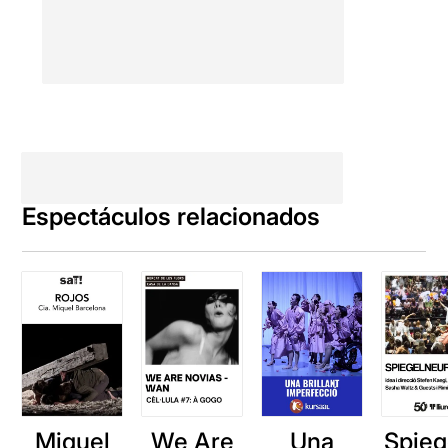
Espectáculos relacionados
Miquel
We Are
Spieg
Una