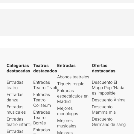
Categorías
Teatros
Entradas
Ofertas
destacadas
destacados
destacadas
Abonos teatrales
Entradas
Entradas
Descuento El
Tiquets regalo
teatro
Teatro Tívoli
Mago Pop 'Nada
Entradas
es imposible'
Entradas
Entradas
espectáculos en
danza
Teatro
Descuento Ànima
Madrid
Coliseum
Entradas
Descuento
Mejores
musicales
Entradas
Mamma mia
monólogos
Teatro
Entradas
Descuento
Mejores
Borrás
teatro infantil
Germans de sang
musicales
Entradas
Entradas
Mejores