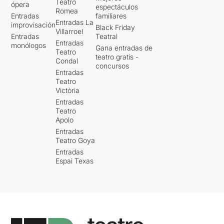
Teatro
ópera
espectáculos
Romea
Entradas
familiares
Entradas La
improvisación
Black Friday
Villarroel
Entradas
Teatral
Entradas
monólogos
Gana entradas de
Teatro
teatro gratis -
Condal
concursos
Entradas
Teatro
Victòria
Entradas
Teatro
Apolo
Entradas
Teatro Goya
Entradas
Espai Texas