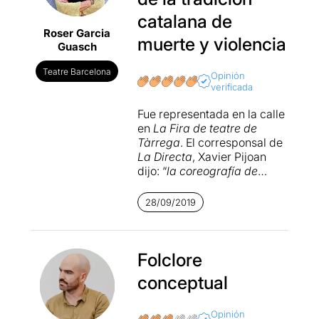
catalana de
Roser Garcia
muerte y violencia
Guasch
Teatre Barcelona
Opinión
verificada
Fue representada en la calle
en
La Fira de teatre de
Tàrrega
. El corresponsal de
La Directa
, Xavier Pijoan
dijo: “
la coreografía de
Miquel Barcelona es una
pieza fundamentada en la
28/09/2019
repetición entendida como
ritmo vital”
y recordé estas
palabras de Pijoan ayer
mientras el ritmo, la música
Folclore
y el movimiento me
conceptual
penetraban mezclándose
con los recuerdos de mi
infancia y el presente más
Opinión