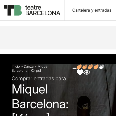
Cartelera y entradas
Descripción
Ficha artística
Fotos y vídeos
O
Inicio
»
Danza
»
Miquel
Barcelona: [Kórps]
Comprar entradas para
Miquel
Barcelona: