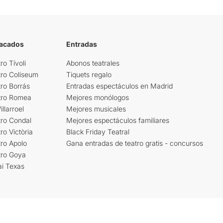
tacados
Entradas
ro Tívoli
Abonos teatrales
tro Coliseum
Tiquets regalo
ro Borrás
Entradas espectáculos en Madrid
tro Romea
Mejores monólogos
llarroel
Mejores musicales
tro Condal
Mejores espectáculos familiares
ro Victòria
Black Friday Teatral
ro Apolo
Gana entradas de teatro gratis - concursos
tro Goya
ai Texas