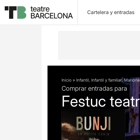
Cartelera y entradas
Descripción
Ficha artística
Fotos 
Inicio
»
Infantil
,
Infantil y familiar
,
Marione
Comprar entradas para
Festuc teatr