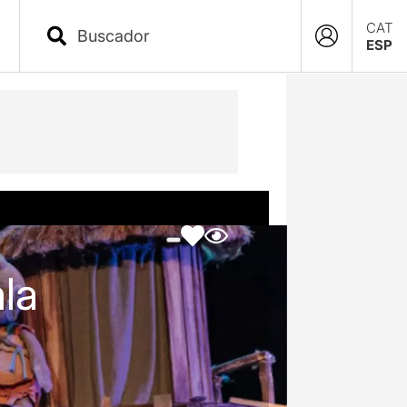
CAT
ESP
ala