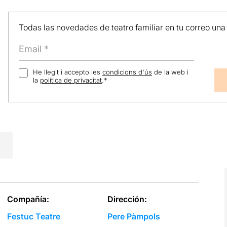
Todas las novedades de teatro familiar en tu correo una
He llegit i accepto les
condicions d'ús
de la web i
la
política de privacitat
.
*
Compañía:
Dirección:
Festuc Teatre
Pere Pàmpols