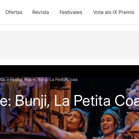
Ofertas
Revista
Festivales
Vota als IX Premis
y vídeos
tas
»
Festuc teatre: Bunji, La Petita Coala
e: Bunji, La Petita Co