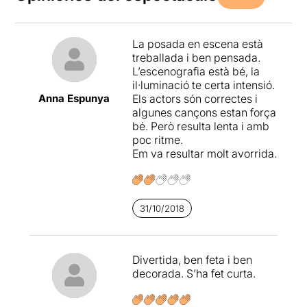
La posada en escena està
treballada i ben pensada.
L’escenografia està bé, la
il·luminació te certa intensió.
Anna Espunya
Els actors són correctes i
algunes cançons estan força
bé. Però resulta lenta i amb
poc ritme.
Em va resultar molt avorrida.
31/10/2018
Divertida, ben feta i ben
decorada. S’ha fet curta.