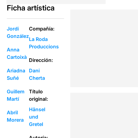
Ficha artística
Jordi
Compañía:
González
La Roda
Produccions
Anna
Cartoixà
Dirección:
Ariadna
Dani
Suñé
Cherta
Guillem
Título
Martí
original:
Hänsel
Abril
und
Morera
Gretel
Autoría: