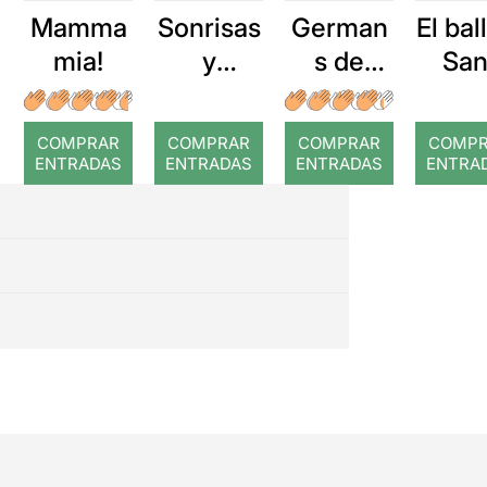
Mamma
Sonrisas
German
El bal
mia!
y
s de
San
lágrimas
sang
Vito
Pun
COMPRAR
COMPRAR
COMPRAR
COMP
ENTRADAS
ENTRADAS
ENTRADAS
ENTRA