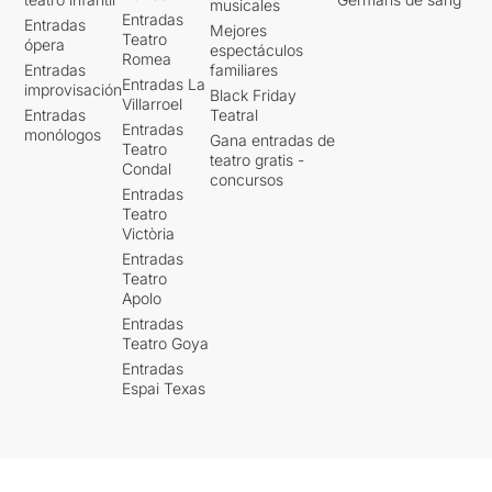
musicales
Entradas
Entradas
Mejores
Teatro
ópera
espectáculos
Romea
Entradas
familiares
Entradas La
improvisación
Black Friday
Villarroel
Entradas
Teatral
Entradas
monólogos
Gana entradas de
Teatro
teatro gratis -
Condal
concursos
Entradas
Teatro
Victòria
Entradas
Teatro
Apolo
Entradas
Teatro Goya
Entradas
Espai Texas