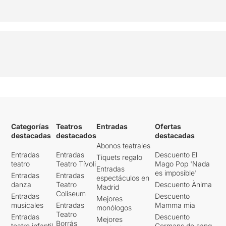
Categorías
Teatros
Entradas
Ofertas
destacadas
destacados
destacadas
Abonos teatrales
Entradas
Entradas
Descuento El
Tiquets regalo
teatro
Teatro Tívoli
Mago Pop 'Nada
Entradas
es imposible'
Entradas
Entradas
espectáculos en
danza
Teatro
Descuento Ànima
Madrid
Coliseum
Entradas
Descuento
Mejores
musicales
Entradas
Mamma mia
monólogos
Teatro
Entradas
Descuento
Mejores
Borrás
teatro infantil
Germans de sang