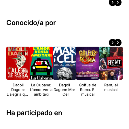
Conocido/a por
Dagoll
La Cubana:
Dagoll
Golfus de
Rent, el
Ge
Dagom:
L'amor venia
Dagom: Mar
Roma. El
musical
L'alegria que
amb taxi
i Cel
musical
passa
Ha participado en