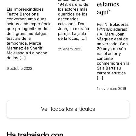
estamos
1948, es uno de
Els ‘Imprescindibles
los actores más
aquí"
Teatre Barcelona‘
queridos de los
conversen amb dues
escenarios
actrius amb experiència
catalanes. Don
Per N. Boladeras
que protagonitzen dos
Joan, La extraña
(@NilBoladeras)
dels grans muntatges
pareja, La jaula
/ A. Martí Joan
teatrals de la
de la locas, […]
Vázquez está de
temporada. Mercè
aniversario. Con
Martínez és Sheriff
20 anys no són
25 enero 2023
Mclelland a ‘La noche
na’ el actor y
de los […]
cantante
conmemora en la
Sala Barts su
9 octubre 2023
carrera artística
[…]
1 noviembre 2019
Ver todos los artículos
Ha trabajado con