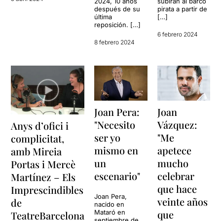
2024, 10 años
subirán al barco
después de su
pirata a partir de
última
[…]
reposición. […]
6 febrero 2024
8 febrero 2024
Joan Pera:
Joan
"Necesito
Vázquez:
Anys d’ofici i
ser yo
"Me
complicitat,
mismo en
apetece
amb Mireia
un
mucho
Portas i Mercè
escenario"
celebrar
Martínez – Els
que hace
Imprescindibles
Joan Pera,
veinte años
de
nacido en
que
Mataró en
TeatreBarcelona
septiembre de