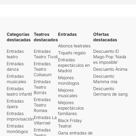
Categorías
Teatros
Entradas
Ofertas
destacadas
destacados
destacadas
Abonos teatrales
Entradas
Entradas
Descuento El
Tiquets regalo
teatro
Teatro Tívoli
Mago Pop 'Nada
Entradas
es imposible'
Entradas
Entradas
espectáculos en
danza
Teatro
Descuento Ànima
Madrid
Coliseum
Entradas
Descuento
Mejores
musicales
Entradas
Mamma mia
monólogos
Teatro
Entradas
Descuento
Mejores
Borrás
teatro infantil
Germans de sang
musicales
Entradas
Entradas
Mejores
Teatro
ópera
espectáculos
Romea
Entradas
familiares
Entradas La
improvisación
Black Friday
Villarroel
Entradas
Teatral
Entradas
monólogos
Gana entradas de
Teatro