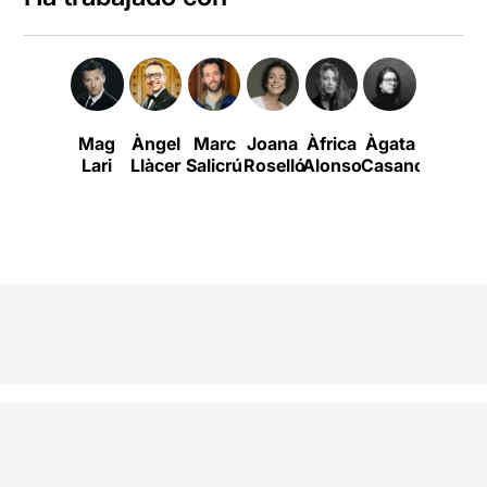
Mag
Àngel
Marc
Joana
Àfrica
Àgata
Daniel
Lari
Llàcer
Salicrú
Roselló
Alonso
Casanovas
Anglès