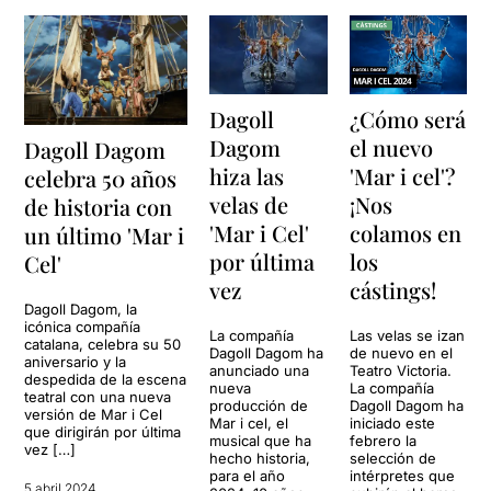
Dagoll
¿Cómo será
Dagom
el nuevo
Dagoll Dagom
hiza las
'Mar i cel'?
celebra 50 años
velas de
¡Nos
de historia con
'Mar i Cel'
colamos en
un último 'Mar i
por última
los
Cel'
vez
cástings!
Dagoll Dagom, la
icónica compañía
La compañía
Las velas se izan
catalana, celebra su 50
Dagoll Dagom ha
de nuevo en el
aniversario y la
anunciado una
Teatro Victoria.
despedida de la escena
nueva
La compañía
teatral con una nueva
producción de
Dagoll Dagom ha
versión de Mar i Cel
Mar i cel, el
iniciado este
que dirigirán por última
musical que ha
febrero la
vez […]
hecho historia,
selección de
para el año
intérpretes que
5 abril 2024