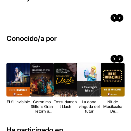
Conocido/a por
El fil invisible
Geronimo
Tossudamen
La dona
Nit de
P
Stilton: Gran
t Llach
vinguda del
Musikaals:
retorn a
futur
De
Fantasia
Broadway al
Kursaal
Ha participado en