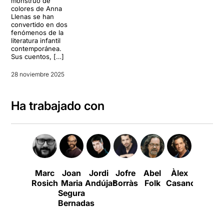
monstruo de
colores de Anna
Llenas se han
convertido en dos
fenómenos de la
literatura infantil
contemporánea.
Sus cuentos, […]
28 noviembre 2025
Ha trabajado con
Marc
Joan
Jordi
Jofre
Abel
Àlex
Mercè
Rosich
Maria
Andújar
Borràs
Folk
Casanovas
Comes
Segura
Bernadas