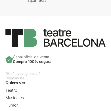
Espai Texas
Canal oficial de venta
Compra 100% segura
Diseño y programación:
Copymouse
Quiero ver
Teatro
Musicales
Humor