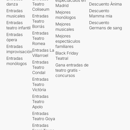
espectáculos en
danza
Teatro
Descuento Ànima
Madrid
Coliseum
Entradas
Descuento
Mejores
musicales
Entradas
Mamma mia
monólogos
Teatro
Entradas
Descuento
Mejores
Borrás
teatro infantil
Germans de sang
musicales
Entradas
Entradas
Mejores
Teatro
ópera
espectáculos
Romea
Entradas
familiares
Entradas La
improvisación
Black Friday
Villarroel
Entradas
Teatral
Entradas
monólogos
Gana entradas de
Teatro
teatro gratis -
Condal
concursos
Entradas
Teatro
Victòria
Entradas
Teatro
Apolo
Entradas
Teatro Goya
Entradas