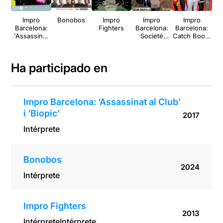
Impro
Bonobos
Impro
Impro
Impro
M
Barcelona:
Fighters
Barcelona:
Barcelona:
mo
'Assassinat
Societé
Catch Boom
al Club' i
Improvisé
Punch
'Biopic'
Ha participado en
Impro Barcelona: ‘Assassinat al Club’
i ‘Biopic’
2017
Intérprete
Bonobos
2024
Intérprete
Impro Fighters
2013
Intérprete
Intérprete