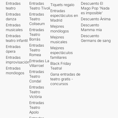
Entradas
Entradas
Descuento El
Tiquets regalo
teatro
Teatro Tívoli
Mago Pop 'Nada
Entradas
es imposible'
Entradas
Entradas
espectáculos en
danza
Teatro
Descuento Ànima
Madrid
Coliseum
Entradas
Descuento
Mejores
musicales
Entradas
Mamma mia
monólogos
Teatro
Entradas
Descuento
Mejores
Borrás
teatro infantil
Germans de sang
musicales
Entradas
Entradas
Mejores
Teatro
ópera
espectáculos
Romea
Entradas
familiares
Entradas La
improvisación
Black Friday
Villarroel
Entradas
Teatral
Entradas
monólogos
Gana entradas de
Teatro
teatro gratis -
Condal
concursos
Entradas
Teatro
Victòria
Entradas
Teatro
Apolo