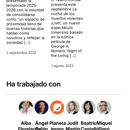
presentado la
presenta este
temporada 2025-
septiembre La
2026 con la voluntad
noche de los
de consolidarse
muertos vivientes
como “un espacio de
¡Live!, un nuevo
proximidad lleno de
espectáculo
buenas historias que
inmersivo basado
hablan como
en la icónica
nosotros y reflejan la
película de
sociedad […]
George A.
Romero, Night of
2 septiembre 2025
the Living […]
1 agosto 2023
Ha trabajado con
Alba
Ángel
Planeta
Judit
Beatriu
Miquel
Mireia
Florejachs
Galán
Impro
Martín
Castelló
Simó
Scatti
B