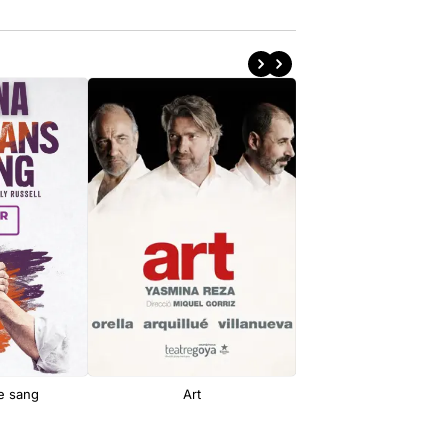
e sang
Art
Final de partida