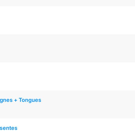
cignes + Tongues
usentes